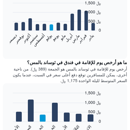
1,500 ﷼
Bar
Chart
1,000 ﷼
graphic.
chart
with
500 ﷼
12
bars.
0
نوفمبر
فبراير
مايو
أغسطس
يناير
أبريل
يوليو
أكتوبر
مارس
يونيو
سبتمبر
ديسمبر
يعرض
المخطط
End
of
التالي
interactive
متوسط
chart
سعر
ما هو أرخص يوم للإقامة في فندق في ثوساند بالمس؟
غرفة
أرخص يوم للإقامة في ثوساند بالمس هو الجمعة (389 ﷼). من ناحية
كل
أخرى، يمكن للمسافرين توقع دفع أعلى سعر في السبت، عندما يكون
شهر
السعر المتوسط لليلة الواحدة 1,175 ﷼.
يتضمن
المخطط
1,500 ﷼
1
Bar
محور
Chart
1,000 ﷼
graphic.
chart
X
with
الذي
500 ﷼
7
يعرض
bars.
0
الشهور.
الاثنين
الأحد
الأربعاء
السبت
الثلاثاء
الجمعة
يتضمن
يعرض