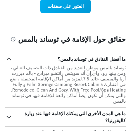
Y
عند
العثور على صفقات
الذي
اقتراب
يعرض
تاريخ
متوسط
الإقامة
سعر
يتضمن
غرفة
المخطط
1
حقائق حول الإقامة في ثوساند بالمس
محور
X
الذي
يعرض
ما أفضل الفنادق في ثوساند بالمس؟
عدد
ثوساند بالمس موطن للعديد من الفنادق ذات التصنيف العالي ،
الأيام
ومن بينها رود واي إن آند سويتس رانتشو ميرادج - بالم ديزرت
قبل
أريا والمصنف حالياً 7.5.لمزيد من أماكن الإقامة المحتملة ، ضع
الإقامة
في اعتبارك Palm Springs Camping Resort Cabin 3 و Fully
يتضمن
Remodeled, Clean And Cozy, With Free Pool/Spa Heating.
المخطط
والتي يمكن أن تكون أيضاً أماكن رائعة للإقامة فيها في ثوساند
التالي
بالمس
1
محور
ما هي المدن الأخرى التي يمكنك الإقامة فيها عند زيارة
Y
الذي
كاليفورنيا؟
يعرض
متوسط