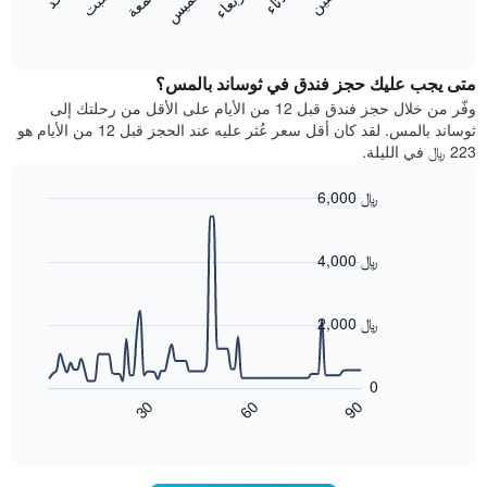
الخميس
المخطط
المخطط
End
التالي
of
التالي
interactive
1
متوسط
chart
محور
سعر
متى يجب عليك حجز فندق في ثوساند بالمس؟
Y
غرفة
وفّر من خلال حجز فندق قبل 12 من الأيام على الأقل من رحلتك إلى
الذي
كل
ثوساند بالمس. لقد كان أقل سعر عُثر عليه عند الحجز قبل 12 من الأيام هو
يعرض
يوم
223 ﷼ في الليلة.
متوسط
في
سعر
الأسبوع
6,000 ﷼
غرفة
يتضمن
Line
المخطط
Chart
graphic.
chart
1
with
4,000 ﷼
محور
90
X
data
الذي
points.
2,000 ﷼
يعرض
أيام
يعرض
الأسبوع.
المخطط
0
يتضمن
التالي
60
90
30
المخطط
كيفية
End
of
التالي
تغير
interactive
1
سعر
chart
محور
غرفة