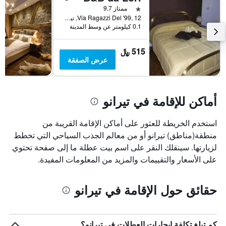
قبل
نجمة واحدة
ممتاز 9.7
الإقامة
Via Ragazzi Del '99, 12, تيرانو, مقاطعة سوندريو, إيطاليا
يتضمن
0.1 كيلومتر عن وسط المدينة
المخطط
التالي
515 ﷼
1
عرض الصفقة
محور
Y
الذي
يعرض
أماكن للإقامة في تيرانو
متوسط
سعر
غرفة
استخدم الخريطة للعثور على أماكن الإقامة القريبة من
منطقة(مناطق) تيرانو أو من معالم الجذب السياحي التي تخطط
لزيارتها. سينقلك النقر على اسم بيت عطلة ما إلى صفحة تحتوي
على الأسعار والتقييمات والمزيد من المعلومات المفيدة.
حقائق حول الإقامة في تيرانو
كم تبلغ تكلفة إيجارات العطلات في تيرانو؟