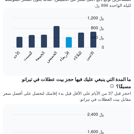
لليلة الواحدة 896 ﷼.
1,200 ﷼
Bar
Chart
800 ﷼
graphic.
chart
with
400 ﷼
7
bars.
0
الاثنين
الخميس
الأحد
الأربعاء
السبت
الثلاثاء
الجمعة
يعرض
المخطط
End
of
التالي
interactive
متوسط
chart
سعر
ما المدة التي ينبغي عليك فيها حجز بيت عطلات في تيرانو
غرفة
مسبقًا؟
كل
احجز قبل 37 من الأيام على الأقل قبل بدء إقامتك لتحصل على أفضل سعر
يوم
مقابل بيت العطلات في تيرانو.
في
الأسبوع
يتضمن
2,400 ﷼
المخطط
Line
Chart
1
graphic.
chart
محور
with
1,600 ﷼