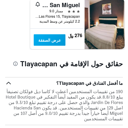
أيام
Hacienda San Miguel
الأسبوع.
3 نجوم
ممتاز 9.0
يتضمن
Avenida de Las Flores 15, Tlayacapan, ولاية موريلوس, المكسيك
المخطط
2.2 كيلومتر عن وسط المدينة
التالي
1
276 ﷼
محور
عرض الصفقة
Y
الذي
يعرض
متوسط
حقائق حول الإقامة في Tlayacapan
سعر
غرفة
ما أفضل الفنادق في Tlayacapan؟
190 من تقييمات المستخدمين أعطت لا كاسا ديل فولكان تصنيفاً
يبلغ 8.8/10.قد يكون من المفيد أيضاً التفكير في Hotel Boutique
Jardin De Flores والذي حصل على درجة تقييم تبلغ 9.3/10 من
اصل 129 من تقييمات المستخدمين. قد يكون Hacienda San
Miguel أيضاً خياراً جيداً بدرجة تقييم 9.0/10 من أصل 107 من
تقييمات المستخدمين