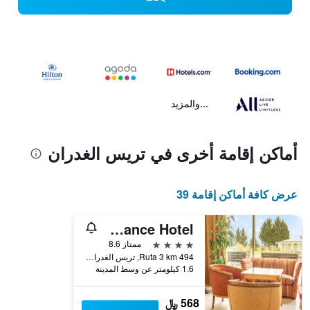
...والمزيد
أماكن إقامة أخرى في تريس الغدران
عرض كافة أماكن إقامة 39
Elegance Hotel
4 نجوم
ممتاز 8.6
Ruta 3 km 494, تريس الغدران, محافظة بوينس أيرس, الأرجنتين
1.6 كيلومتر عن وسط المدينة
568 ﷼