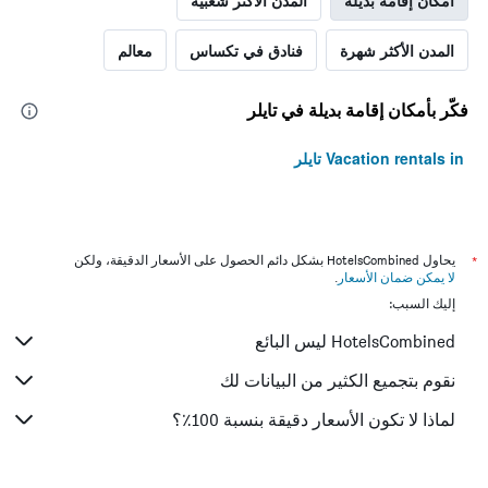
أمكان إقامة بديلة
المدن الأكثر شعبية
المدن الأكثر شهرة
فنادق في تكساس
معالم
فكّر بأمكان إقامة بديلة في تايلر
Vacation rentals in تايلر
*
يحاول HotelsCombined بشكل دائم الحصول على الأسعار الدقيقة، ولكن
لا يمكن ضمان الأسعار
.
إليك السبب:
HotelsCombined ليس البائع
نقوم بتجميع الكثير من البيانات لك
لماذا لا تكون الأسعار دقيقة بنسبة 100٪؟