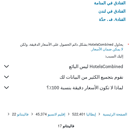
الفنادق في المنامة
الفنادق في لندن
الفنادق في جدّة
الفنادق في القاهرة
*
يحاول HotelsCombined بشكل دائم الحصول على الأسعار الدقيقة، ولكن
لا يمكن ضمان الأسعار
.
إليك السبب:
HotelsCombined ليس البائع
نقوم بتجميع الكثير من البيانات لك
لماذا لا تكون الأسعار دقيقة بنسبة 100٪؟
الصفحة الرئيسية
إيطاليا
522,401
إقليم لاتسيو
45,374
فالينتانو
22
فالينتانو
17