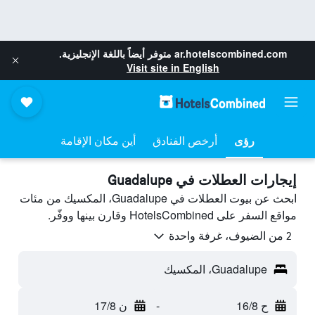
ar.hotelscombined.com
متوفر أيضاً باللغة الإنجليزية.
Visit site in English
رؤى
أرخص الفنادق
أين مكان الإقامة
إيجارات العطلات في Guadalupe
ابحث عن بيوت العطلات في Guadalupe، المكسيك من مئات
مواقع السفر على HotelsCombined وقارن بينها ووفّر.
2 من الضيوف، غرفة واحدة
Guadalupe، المكسيك
ح 16/8
-
ن 17/8