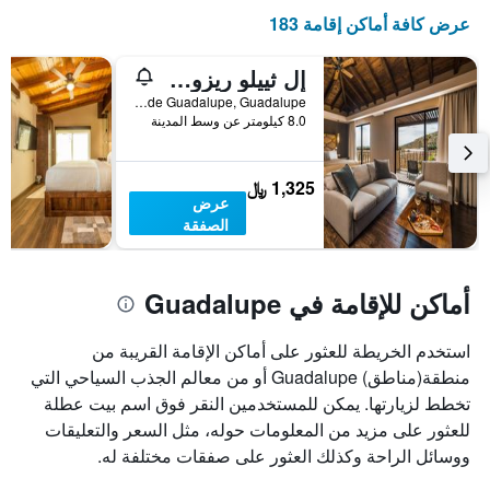
عرض كافة أماكن إقامة 183
إل ثييلو ريزورت
Carretera Guadalupe - el Tigre KM 7.5 P118 col. Ejido el por Venir Valle de Guadalupe, Guadalupe, ولاية باها كاليفورنيا, المكسيك
8.0 كيلومتر عن وسط المدينة
1,325 ﷼
عرض
الصفقة
أماكن للإقامة في Guadalupe
استخدم الخريطة للعثور على أماكن الإقامة القريبة من
منطقة(مناطق) Guadalupe أو من معالم الجذب السياحي التي
تخطط لزيارتها. يمكن للمستخدمين النقر فوق اسم بيت عطلة
للعثور على مزيد من المعلومات حوله، مثل السعر والتعليقات
ووسائل الراحة وكذلك العثور على صفقات مختلفة له.