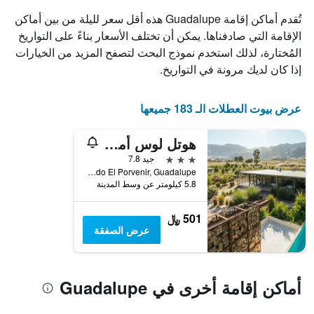
الذي
تُقدم أماكن إقامة Guadalupe هذه أقل سعر لليلة من بين أماكن
يعرض
الإقامة التي صادفناها. يمكن أن تختلف الأسعار بناءً على التواريخ
أيام
المُختارة، لذلك استخدم نموذج البحث لتصفح المزيد من الخيارات
الأسبوع.
يتضمن
إذا كان لديك مرونة في التواريخ.
المخطط
التالي
1
عرض بيوت العطلات الـ 183 جميعها
محور
Y
هوتل لوس أمانتيس فالي دي جوادالوبي
الذي
يعرض
3 نجوم
جيد 7.8
متوسط
Parcela 69 Ejido El Porvenir, Guadalupe, ولاية باها كاليفورنيا, المكسيك
5.8 كيلومتر عن وسط المدينة
سعر
غرفة
501 ﷼
عرض الصفقة
أماكن إقامة أخرى في Guadalupe