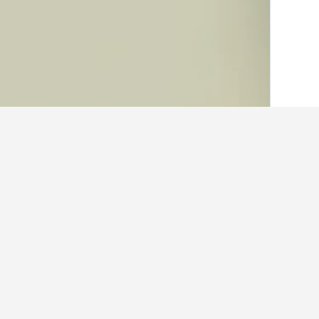
الصفحة الرئيسية
السويد
23,052
مقاطعة س
حقائق حول الإقامة في una Station
ما هو الفندق الجيد بالقرب من المسجد 
يعتبر بولمان زمزم المدينة من الفنادق المشهورة