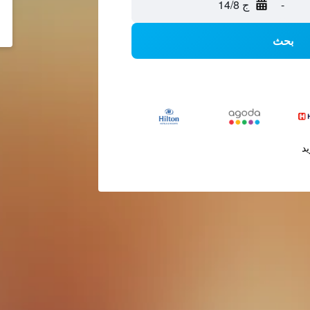
-
ج 14/8
بحث
يد