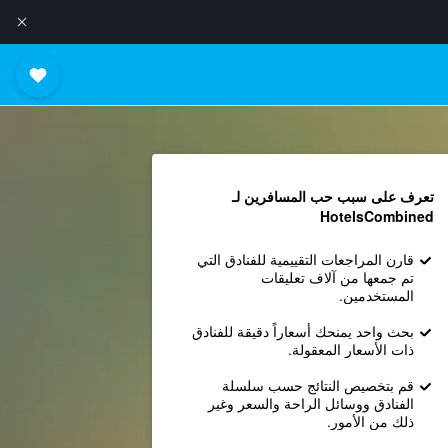
تعرف على سبب حب المسافرين لـ
HotelsCombined
قارن المراجعات التقييمية للفنادق التي
تم جمعها من آلاف تعليقات
المستخدمين.
بحث واحد يمنحك أسعاراً دقيقة للفنادق
ذات الأسعار المعقولة.
قم بتخصيص النتائج حسب سلسلة
الفنادق ووسائل الراحة والسعر وغير
ذلك من الأمور.