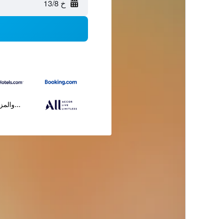
خ 13/8
...والمز