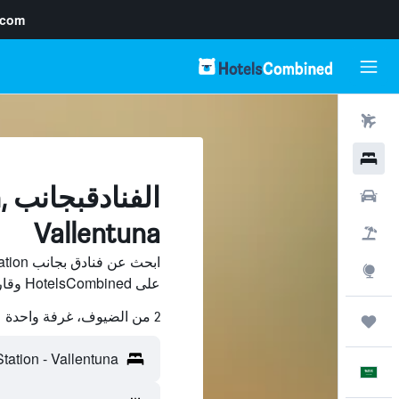
.com
رحلات طيران
فنادق
ا
سيارات
Vallentuna
حزم العروض
استكشاف
على HotelsCombined وقارن بينها ووفّر.
2 من الضيوف، غرفة واحدة
رحلات
العَرَبِيَّة