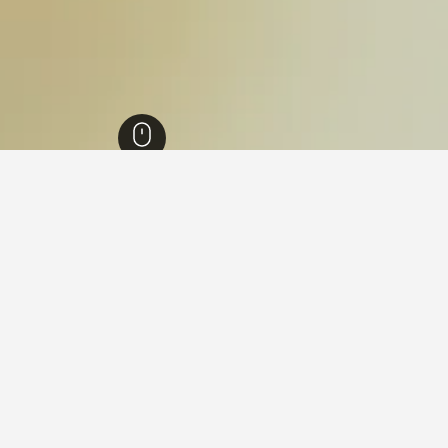
توكهولم
2,282
Vallentuna Station
Vallent
النبوي؟
 القريبة من المسجد النبوي ويوصى به بشدة ، حاصل على نقاط تقييم 8.6 من أصل 6,540 من 