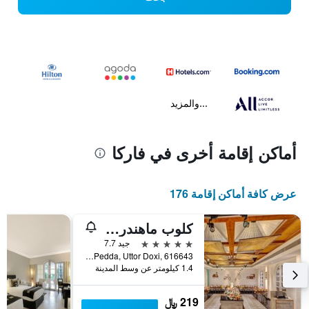
...والمزيد
أماكن إقامة أخرى في فاركا
عرض كافة أماكن إقامة 176
كلوب ماهندرا إيمرلاد بالمز جوا
5 نجوم
جيد 7.7
Pedda, Uttor Doxi, 616643, فاركا, الهند
1.4 كيلومتر عن وسط المدينة
219 ﷼