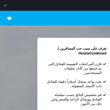
تعرف على سبب حب المسافرين لـ
HotelsCombined
قارن المراجعات التقييمية للفنادق التي
تم جمعها من آلاف تعليقات
المستخدمين.
بحث واحد يمنحك أسعاراً دقيقة للفنادق
ذات الأسعار المعقولة.
قم بتخصيص النتائج حسب سلسلة
الفنادق ووسائل الراحة والسعر وغير
ذلك من الأمور.