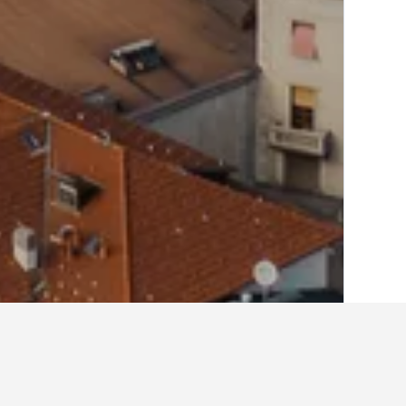
الصفحة الرئيسية
إيطاليا
522,401
لومباردي