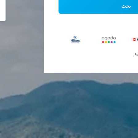
بحث
يد