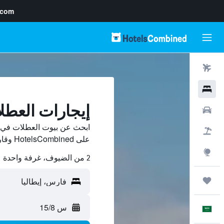
.com
رحلات طيران
فنادق
إيجارات العط
سيارات
ابحث عن بيوت العطلات في ف
حزم العروض
على HotelsCombined وقارن بينها ووفّر.
استكشاف
2 من الضيوف، غرفة واحدة
رحلات
س 15/8
العَرَبِيَّة