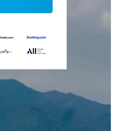
...والمز