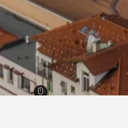
52,671
فارس
189
فارس
125