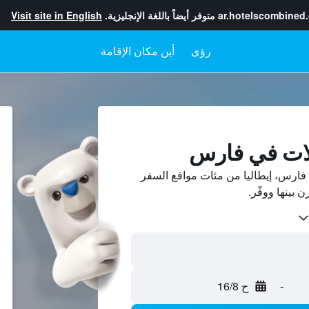
ar.hotelscombined
متوفر أيضاً باللغة الإنجليزية.
Visit site in English
رؤى
أين مكان الإقامة
لات في فارس
ارس، إيطاليا من مئات مواقع السفر
-
ح 16/8