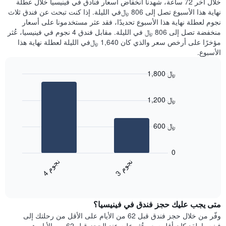
خلال آخر 72 ساعة، شهدنا انخفاض أسعار فنادق في فينيسيا خلال عطلة
الذي
عُثر
نهاية هذا الأسبوع تصل إلى 806 ﷼في الليلة. إذا كنت تبحث عن فندق ثلاث
يعرض
عليه
نجوم لعطلة نهاية هذا الأسبوع تحديدًا، فقد عثر مستخدمونا على أسعار
متوسط
خلال
منخفضة تصل إلى 806 ﷼ في الليلة. مقابل فندق 4 نجوم في فينيسيا، عُثر
سعر
آخر
مؤخرًا على أرخص سعر والذي كان 1,640 ﷼في الليلة لعطلة نهاية هذا
غرفة
3
الأسبوع.
أيام
مع
1,800 ﷼
التصنيف
Bar
حسب
Chart
graphic.
chart
النجوم
1,200 ﷼
with
يتضمن
2
المخطط
bars.
1
600 ﷼
محور
يعرض
X
المخطط
0
التي
التالي
ن
م
ن
م
تعرض
متوسط
3
ج
و
4
ج
و
فئات
End
سعر
of
الفنادق
الغرفة
interactive
بالنجوم.
خلال
chart
يتضمن
متى يجب عليك حجز فندق في فينيسيا؟
عطلة
المخطط
نهاية
وفّر من خلال حجز فندق قبل 62 من الأيام على الأقل من رحلتك إلى
1
هذا
فينيسيا. لقد كان أقل سعر عُثر عليه عند الحجز قبل 62 من الأيام هو