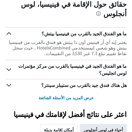
1
المخطط
حقائق حول الإقامة في فينيسيا، لوس
1
محور
أنجلوس
X
محور
Y
الذي
الذي
يعرض
عدد
يعرض
ما هو الفندق الجيد بالقرب من فينيسيا بيتش؟
الأيام
متوسط
قبل
سعر
يعتبر إيه آي آر فينيس أون ذا بيتش هو فندق بالقرب من فينيسيا
غرفة
الإقامة
بيتش وهو شعبي لبمستخدمي HotelsCombined ، حيث سجل
في
يتضمن
نقاط تقييم تبلغ 7.3 عبر 3,530 من التقييمات.
عطلة
المخطط
نهاية
التالي
ما هو الفندق الجيد في فينيسيا بالقرب من مركز مؤتمرات
1
هذا
لوس انجليس؟
محور
الأسبوع
Y
خلال
آخر
الذي
هل هناك فندق جيد بالقرب من ستيبلز سينتر؟
3
يعرض
أيام
متوسط
عرض المزيد من الأسئلة الشائعة
سعر
غرفة
اعثر على نتائج أفضل لإقامتك في فينيسيا
أحياء في لوس أنجلوس
أمكان إقامة بديلة