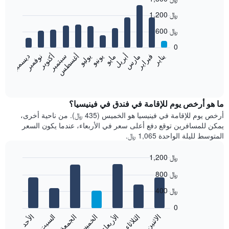
Bar
Chart
1,200 ﷼
graphic.
chart
with
600 ﷼
12
bars.
0
نوفمبر
فبراير
مايو
أغسطس
يناير
أبريل
يوليو
أكتوبر
مارس
يونيو
سبتمبر
ديسمبر
يعرض
المخطط
End
of
التالي
interactive
متوسط
chart
سعر
ما هو أرخص يوم للإقامة في فندق في فينيسيا؟
غرفة
أرخص يوم للإقامة في فينيسيا هو الخميس (435 ﷼). من ناحية أخرى،
كل
يمكن للمسافرين توقع دفع أعلى سعر في الأربعاء، عندما يكون السعر
شهر
المتوسط لليلة الواحدة 1,065 ﷼.
يتضمن
المخطط
1,200 ﷼
1
Bar
محور
Chart
800 ﷼
graphic.
chart
X
with
الذي
400 ﷼
7
يعرض
bars.
0
الشهور.
الاثنين
الخميس
الأحد
الأربعاء
السبت
الثلاثاء
الجمعة
يتضمن
يعرض
المخطط