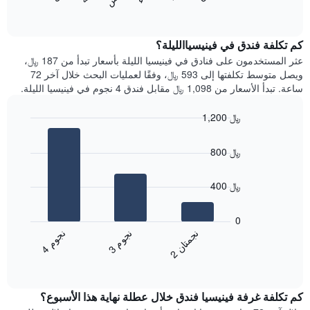
المخطط
End
التالي
of
التالي
interactive
1
متوسط
chart
محور
سعر
كم تكلفة فندق في فينيسياالليلة؟
Y
غرفة
عثر المستخدمون على فنادق في فينيسيا الليلة بأسعار تبدأ من 187 ﷼،
الذي
كل
ويصل متوسط تكلفتها إلى 593 ﷼، وفقًا لعمليات البحث خلال آخر 72
يعرض
يوم
ساعة. تبدأ الأسعار من 1,098 ﷼ مقابل فندق 4 نجوم في فينيسيا الليلة.
متوسط
في
سعر
الأسبوع
1,200 ﷼
غرفة
يتضمن
Bar
المخطط
Chart
graphic.
chart
1
800 ﷼
with
محور
3
X
bars.
400 ﷼
الذي
يعرض
يعرض
أيام
المخطط
0
الأسبوع.
التالي
ن
م
ن
ن
ن
م
يتضمن
متوسط
3
ج
و
4
ج
و
2
ج
م
ت
ا
المخطط
End
سعر
of
التالي
الغرفة
interactive
1
هذه
chart
محور
كم تكلفة غرفة فينيسيا فندق خلال عطلة نهاية هذا الأسبوع؟
الليلة
Y
الذي