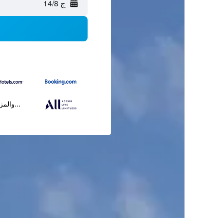
ج 14/8
...والمز