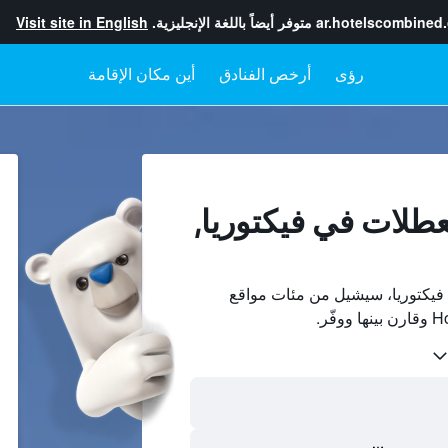
ar.hotelscombined
متوفر أيضاً باللغة الإنجليزية.
Visit site in English
رؤى
أرخص الفنادق
أين مكان الإقامة
عطلات في فيكتوريا,
فيكتوريا، سيشيل من مئات مواقع