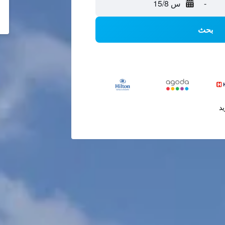
-
س 15/8
بحث
يد