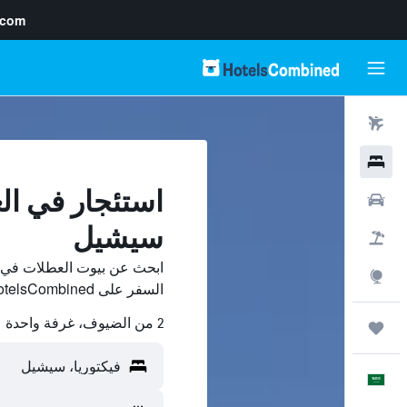
.com
رحلات طيران
فنادق
استئجار في ال
سيارات
سيشيل
حزم العروض
ابحث عن بيوت العطلات في 
استكشاف
السفر على HotelsCombined وقارن بينها ووفّر.
2 من الضيوف، غرفة واحدة
رحلات
العَرَبِيَّة