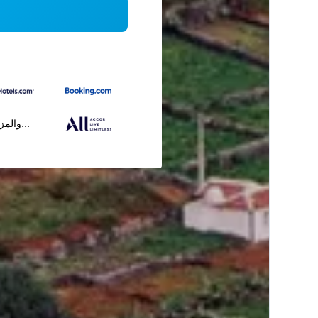
...والمز