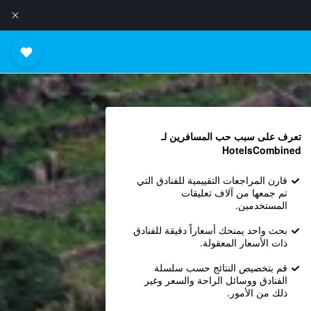
تعرف على سبب حب المسافرين لـ
HotelsCombined
قارن المراجعات التقييمية للفنادق التي
تم جمعها من آلاف تعليقات
المستخدمين.
بحث واحد يمنحك أسعاراً دقيقة للفنادق
ذات الأسعار المعقولة.
قم بتخصيص النتائج حسب سلسلة
الفنادق ووسائل الراحة والسعر وغير
ذلك من الأمور.