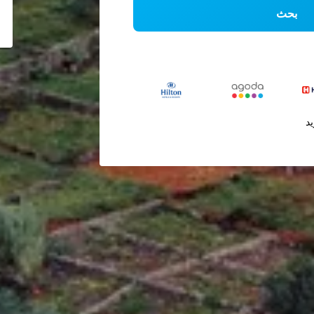
بحث
يد