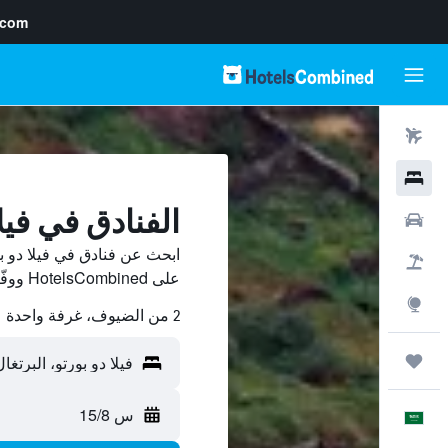
.com
رحلات طيران
فنادق
الفنادق في فيلا
سيارات
ابحث عن فنادق في فيلا دو ب
حزم العروض
على HotelsCombined ووفّر.
استكشاف
2 من الضيوف، غرفة واحدة
رحلات
س 15/8
العَرَبِيَّة