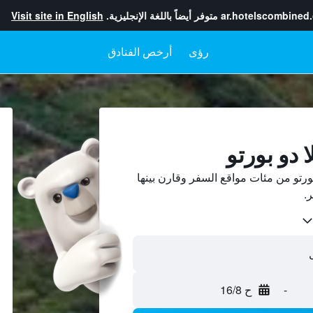
ar.hotelscombined
متوفر أيضاً باللغة الإنجليزية.
Visit site in English
رؤى
أرخص الفنادق
 دو بورتو
ورتو من مئات مواقع السفر وقارن بينها
-
ح 16/8