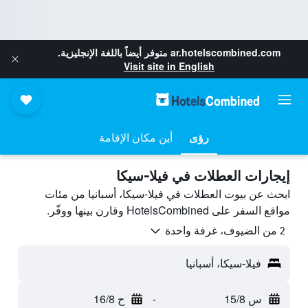
ar.hotelscombined.com
متوفر أيضاً باللغة الإنجليزية.
Visit site in English
رؤى
أين مكان الإقامة
إيجارات العطلات في فيلا-سيكا
ابحث عن بيوت العطلات في فيلا-سيكا، أسبانيا من مئات
مواقع السفر على HotelsCombined وقارن بينها ووفّر.
2 من الضيوف، غرفة واحدة
فيلا-سيكا، أسبانيا
س 15/8
-
ح 16/8