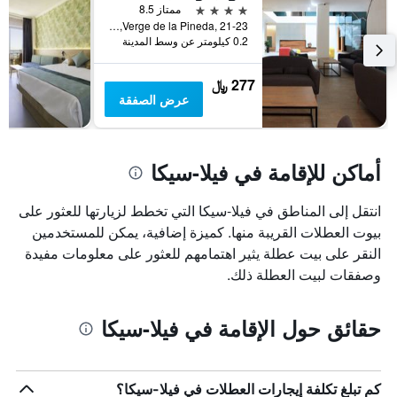
قبل
4 نجوم
ممتاز 8.5
الإقامة
Verge de la Pineda, 21-23, فيلا-سيكا, كاتالونيا, أسبانيا
يتضمن
0.2 كيلومتر عن وسط المدينة
المخطط
التالي
277 ﷼
1
عرض الصفقة
محور
Y
الذي
يعرض
أماكن للإقامة في فيلا-سيكا
متوسط
سعر
غرفة
انتقل إلى المناطق في فيلا-سيكا التي تخطط لزيارتها للعثور على
بيوت العطلات القريبة منها. كميزة إضافية، يمكن للمستخدمين
النقر على بيت عطلة يثير اهتمامهم للعثور على معلومات مفيدة
وصفقات لبيت العطلة ذلك.
حقائق حول الإقامة في فيلا-سيكا
كم تبلغ تكلفة إيجارات العطلات في فيلا-سيكا؟