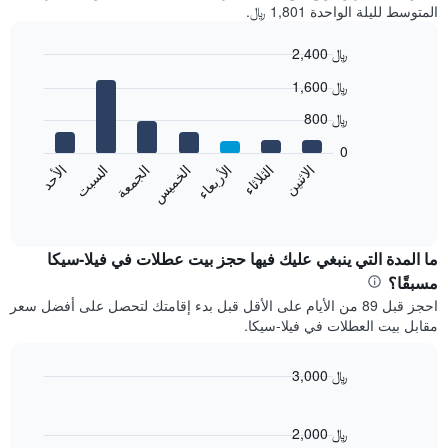
المتوسط لليلة الواحدة 1,801 ﷼.
2,400 ﷼
Bar
Chart
1,600 ﷼
graphic.
chart
with
800 ﷼
7
bars.
0
الاثنين
الخميس
الأحد
الأربعاء
السبت
الثلاثاء
الجمعة
يعرض
المخطط
End
of
التالي
interactive
متوسط
chart
سعر
ما المدة التي ينبغي عليك فيها حجز بيت عطلات في فيلا-سيكا
غرفة
مسبقًا؟
كل
احجز قبل 89 من الأيام على الأقل قبل بدء إقامتك لتحصل على أفضل سعر
يوم
مقابل بيت العطلات في فيلا-سيكا.
في
الأسبوع
يتضمن
3,000 ﷼
المخطط
Line
Chart
1
graphic.
chart
محور
with
2,000 ﷼
X
90