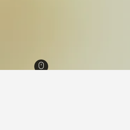
كوردوبا
9,703
Villa Allende
44
Villa 