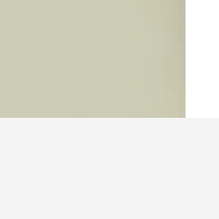
الصفحة الرئيسية
الأرجنتين
66,249
محافظة 
حقائق حول الإقامة في Allende