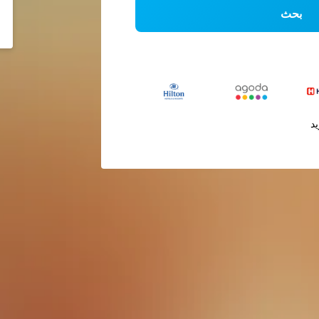
بحث
يد