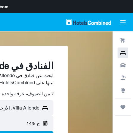
.com
رحلات طيران
فنادق
الفنادق في Villa Allende
سيارات
حزم العروض
بينها على HotelsCombined ووفّر.
استكشاف
2 من الضيوف، غرفة واحدة
رحلات
ج 14/8