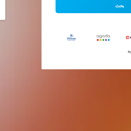
بحث
يد