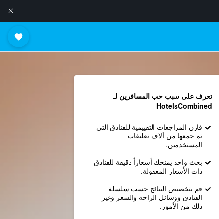
تعرف على سبب حب المسافرين لـ
HotelsCombined
قارن المراجعات التقييمية للفنادق التي
تم جمعها من آلاف تعليقات
المستخدمين.
بحث واحد يمنحك أسعاراً دقيقة للفنادق
ذات الأسعار المعقولة.
قم بتخصيص النتائج حسب سلسلة
الفنادق ووسائل الراحة والسعر وغير
ذلك من الأمور.