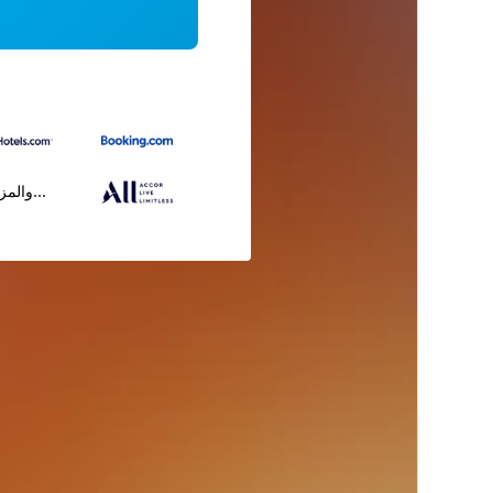
...والمز