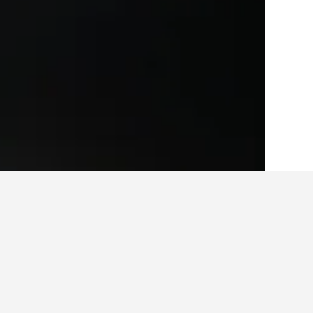
الصفحة الرئيسية
لوكسمبورج
1,327
ولفردا
أرخص الفنادق في و