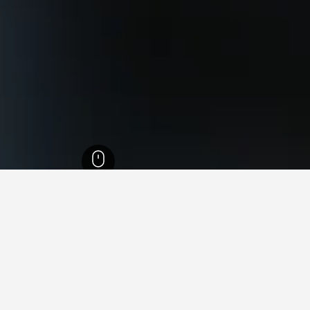
نغ
13
لفردانغ، لوكسمبورج