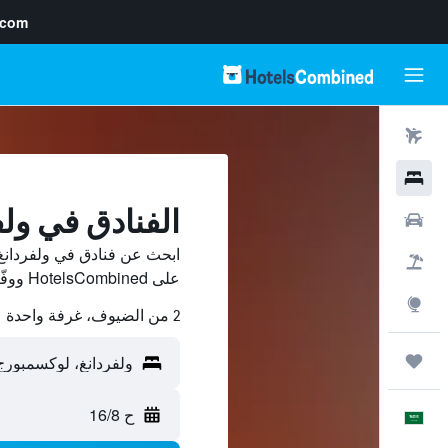
.com
رحلات طيران
فنادق
الفنادق في ولف
سيارات
ابحث عن فنادق في ولفردانغ 
حزم العروض
على HotelsCombined ووفّر.
استكشاف
2 من الضيوف، غرفة واحدة
رحلات
ح 16/8
العَرَبِيَّة