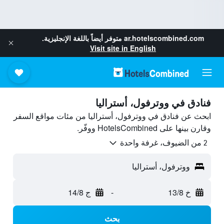
ar.hotelscombined.com
متوفر أيضاً باللغة الإنجليزية.
Visit site in English
فنادق في ووترفول، أستراليا
ابحث عن فنادق في ووترفول، أستراليا من مئات مواقع السفر
وقارن بينها على HotelsCombined ووفّر.
2 من الضيوف، غرفة واحدة
ووترفول، أستراليا
خ 13/8
-
ج 14/8
بحث