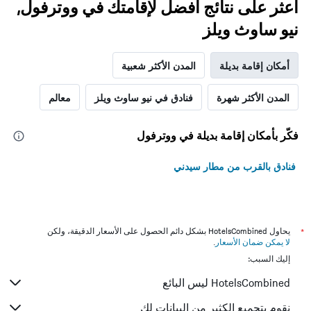
اعثر على نتائج أفضل لإقامتك في ووترفول,
نيو ساوث ويلز
أمكان إقامة بديلة
المدن الأكثر شعبية
المدن الأكثر شهرة
فنادق في نيو ساوث ويلز
معالم
فكّر بأمكان إقامة بديلة في ووترفول
فنادق بالقرب من مطار سيدني
*
يحاول HotelsCombined بشكل دائم الحصول على الأسعار الدقيقة، ولكن
لا يمكن ضمان الأسعار
.
إليك السبب:
HotelsCombined ليس البائع
نقوم بتجميع الكثير من البيانات لك