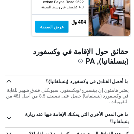
2622 Wexford Bayne Road, وكسفورد (بنسلفانيا), PA, الولايات المتحدة الأميريكية
4.0 كيلومتر عن وسط المدينة
404 ﷼
عرض الصفقة
حقائق حول الإقامة في وكسفورد
(بنسلفانيا), PA
ما أفضل الفنادق في وكسفورد (بنسلفانيا)؟
يعتبر هامتون إن بيتسبرج/ويكسفورد سيويكلي فندق شهير للغاية
في وكسفورد (بنسلفانيا) حصل على تصنيف 8.5 من أصل 461 من
التقييمات.
ما هي المدن الأخرى التي يمكنك الإقامة فيها عند زيارة
بنسلفانيا؟
كم عدد الفنادق الموجودة في وكسفورد (بنسلفانيا)؟