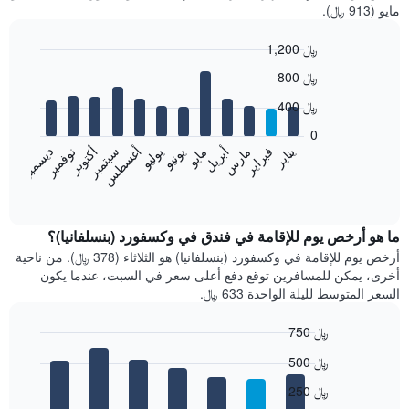
مايو (913 ﷼).
1,200 ﷼
Bar
Chart
800 ﷼
graphic.
chart
with
400 ﷼
12
bars.
0
فبراير
مايو
أغسطس
نوفمبر
يناير
أبريل
يوليو
أكتوبر
مارس
يونيو
سبتمبر
ديسمبر
يعرض
المخطط
End
of
التالي
interactive
متوسط
chart
سعر
ما هو أرخص يوم للإقامة في فندق في وكسفورد (بنسلفانيا)؟
غرفة
أرخص يوم للإقامة في وكسفورد (بنسلفانيا) هو الثلاثاء (378 ﷼). من ناحية
كل
أخرى، يمكن للمسافرين توقع دفع أعلى سعر في السبت، عندما يكون
شهر
السعر المتوسط لليلة الواحدة 633 ﷼.
يتضمن
المخطط
750 ﷼
1
Bar
محور
Chart
500 ﷼
graphic.
chart
X
with
الذي
250 ﷼
7
يعرض