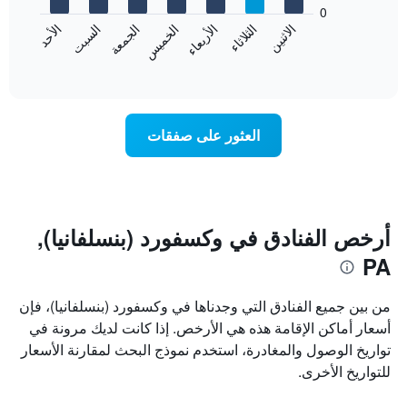
bars.
0
الشهور.
الاثنين
الثلاثاء
الأربعاء
الخميس
الجمعة
السبت
الأحد
يتضمن
يعرض
المخطط
المخطط
End
التالي
of
التالي
interactive
1
متوسط
chart
محور
سعر
Y
غرفة
العثور على صفقات
الذي
كل
يعرض
يوم
متوسط
في
سعر
الأسبوع
غرفة
يتضمن
المخطط
أرخص الفنادق في وكسفورد (بنسلفانيا),
1
PA
محور
X
الذي
من بين جميع الفنادق التي وجدناها في وكسفورد (بنسلفانيا)، فإن
يعرض
أسعار أماكن الإقامة هذه هي الأرخص. إذا كانت لديك مرونة في
أيام
تواريخ الوصول والمغادرة، استخدم نموذج البحث لمقارنة الأسعار
الأسبوع.
يتضمن
للتواريخ الأخرى.
المخطط
التالي