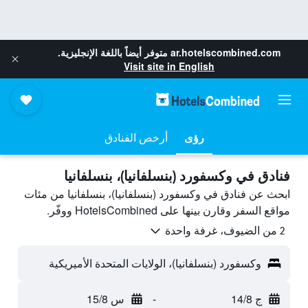
ar.hotelscombined.com
متوفر أيضاً باللغة الإنجليزية.
Visit site in English
رؤى
أرخص الفنادق
فنادق في وكسفورد (بنسلفانيا)، بنسلفانيا
ابحث عن فنادق في وكسفورد (بنسلفانيا)، بنسلفانيا من مئات
مواقع السفر وقارن بينها على HotelsCombined ووفّر.
2 من الضيوف، غرفة واحدة
وكسفورد (بنسلفانيا)، الولايات المتحدة الأميريكية
ج 14/8
-
س 15/8