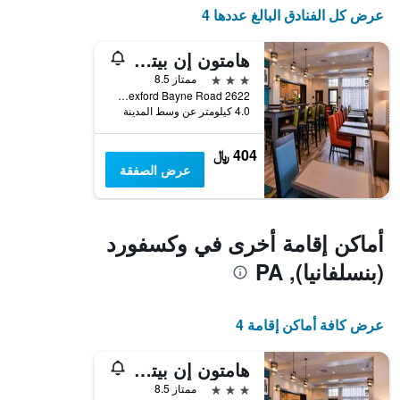
1
عرض كل الفنادق البالغ عددها 4
محور
Y
هامتون إن بيتسبرج/ويكسفورد سيويكلي
الذي
يعرض
3 نجوم
ممتاز 8.5
متوسط
2622 Wexford Bayne Road, وكسفورد (بنسلفانيا), PA, الولايات المتحدة الأميريكية
4.0 كيلومتر عن وسط المدينة
سعر
غرفة
404 ﷼
عرض الصفقة
أماكن إقامة أخرى في وكسفورد
(بنسلفانيا), PA
عرض كافة أماكن إقامة 4
هامتون إن بيتسبرج/ويكسفورد سيويكلي
3 نجوم
ممتاز 8.5