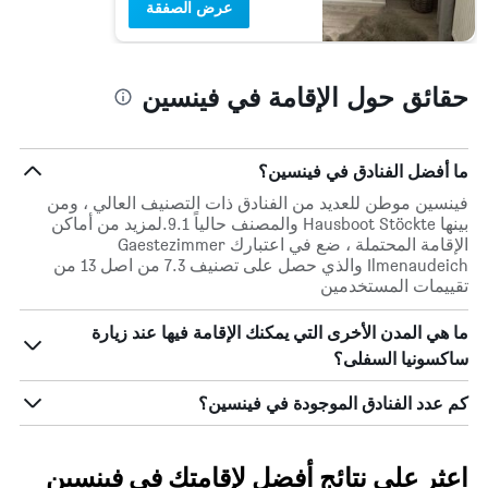
عرض الصفقة
حقائق حول الإقامة في فينسين
ما أفضل الفنادق في فينسين؟
فينسين موطن للعديد من الفنادق ذات التصنيف العالي ، ومن
بينها Hausboot Stöckte والمصنف حالياً 9.1.لمزيد من أماكن
الإقامة المحتملة ، ضع في اعتبارك Gaestezimmer
Ilmenaudeich والذي حصل على تصنيف 7.3 من اصل 13 من
تقييمات المستخدمين
ما هي المدن الأخرى التي يمكنك الإقامة فيها عند زيارة
ساكسونيا السفلى؟
كم عدد الفنادق الموجودة في فينسين؟
اعثر على نتائج أفضل لإقامتك في فينسين