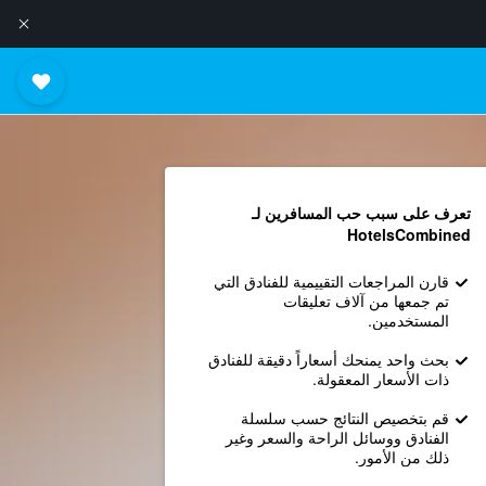
تعرف على سبب حب المسافرين لـ
HotelsCombined
قارن المراجعات التقييمية للفنادق التي
تم جمعها من آلاف تعليقات
المستخدمين.
بحث واحد يمنحك أسعاراً دقيقة للفنادق
ذات الأسعار المعقولة.
قم بتخصيص النتائج حسب سلسلة
الفنادق ووسائل الراحة والسعر وغير
ذلك من الأمور.