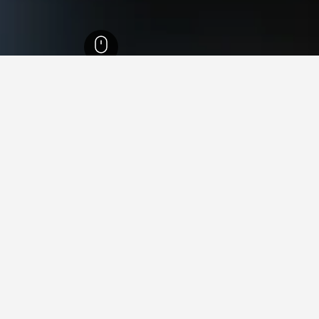
وسيرن
666
ولهوزن
8
في ولهوزن
مونتي كاستيلو
, كانتون لوسيرن, سويسرا
مكيف هواء