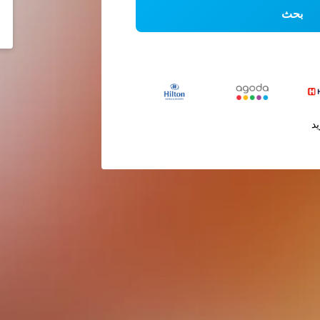
بحث
يد