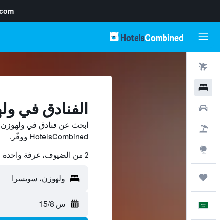
.com
رحلات طيران
فنادق
الفنادق في ول
سيارات
ابحث عن فنادق في ولهوزن م
حزم العروض
HotelsCombined ووفّر.
استكشاف
2 من الضيوف، غرفة واحدة
رحلات
س 15/8
العَرَبِيَّة