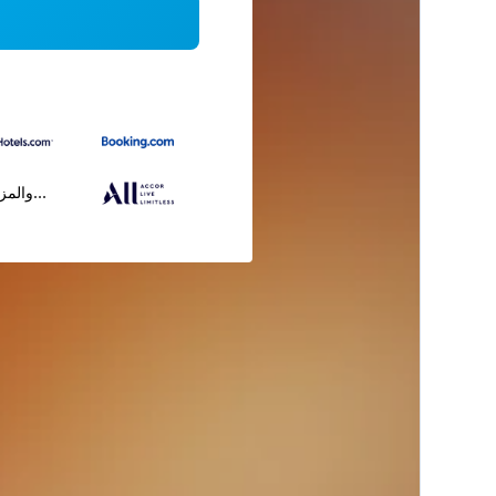
...والمز