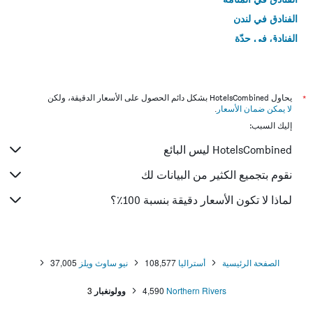
الفنادق في لندن
الفنادق في جدّة
الفنادق في القاهرة
*
يحاول HotelsCombined بشكل دائم الحصول على الأسعار الدقيقة، ولكن
لا يمكن ضمان الأسعار
.
إليك السبب:
HotelsCombined ليس البائع
نقوم بتجميع الكثير من البيانات لك
لماذا لا تكون الأسعار دقيقة بنسبة 100٪؟
الصفحة الرئيسية
أستراليا
108,577
نيو ساوث ويلز
37,005
Northern Rivers
4,590
وولونغبار
3