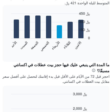
المتوسط لليلة الواحدة 421 ﷼.
450 ﷼
Bar
Chart
300 ﷼
graphic.
chart
with
150 ﷼
7
bars.
0
الاثنين
الثلاثاء
الأربعاء
الخميس
الجمعة
السبت
الأحد
يعرض
المخطط
End
of
التالي
interactive
متوسط
chart
سعر
ما المدة التي ينبغي عليك فيها حجز بيت عطلات في اكسانتي
غرفة
مسبقًا؟
كل
احجز قبل 72 من الأيام على الأقل قبل بدء إقامتك لتحصل على أفضل سعر
يوم
مقابل بيت العطلات في اكسانتي.
في
الأسبوع
يتضمن
3,000 ﷼
المخطط
Line
Chart
1
graphic.
chart
محور
with
2,000 ﷼
X
90