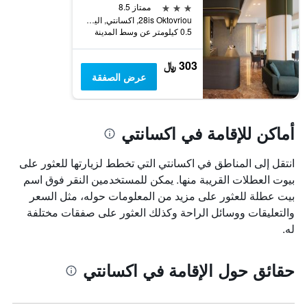
قبل
3 نجوم
ممتاز 8.5
الإقامة
28is Oktovriou, اكسانتي, اليونان
يتضمن
0.5 كيلومتر عن وسط المدينة
المخطط
التالي
303 ﷼
1
عرض الصفقة
محور
Y
الذي
يعرض
أماكن للإقامة في اكسانتي
متوسط
سعر
غرفة
انتقل إلى المناطق في اكسانتي التي تخطط لزيارتها للعثور على
بيوت العطلات القريبة منها. يمكن للمستخدمين النقر فوق اسم
بيت عطلة للعثور على مزيد من المعلومات حوله، مثل السعر
والتعليقات ووسائل الراحة وكذلك العثور على صفقات مختلفة
له.
حقائق حول الإقامة في اكسانتي