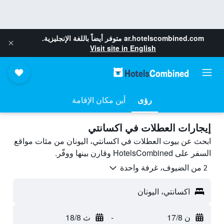
ar.hotelscombined.com
متوفر أيضاً باللغة الإنجليزية.
Visit site in English
رؤى
أين مكان الإقامة
إيجارات العطلات في اكسانتي
ابحث عن بيوت العطلات في اكسانتي، اليونان من مئات مواقع
السفر على HotelsCombined وقارن بينها ووفّر.
2 من الضيوف، غرفة واحدة
اكسانتي، اليونان
ن 17/8
-
ث 18/8