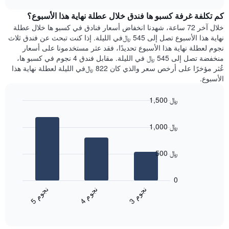
1
هذه
chart
محور
كم تكلفة غرفة كسبو ها فندق خلال عطلة نهاية هذا الأسبوع؟
الليلة
Y
الذي
خلال آخر 72 ساعة، شهدنا انخفاض أسعار فنادق في كسبو ها خلال عطلة
الذي
عُثر
نهاية هذا الأسبوع تصل إلى 545 ﷼في الليلة. إذا كنت تبحث عن فندق ثلاث
يعرض
عليه
نجوم لعطلة نهاية هذا الأسبوع تحديدًا، فقد عثر مستخدمونا على أسعار
متوسط
خلال
منخفضة تصل إلى 545 ﷼ في الليلة. مقابل فندق 4 نجوم في كسبو ها،
سعر
آخر
عُثر مؤخرًا على أرخص سعر والذي كان 822 ﷼في الليلة لعطلة نهاية هذا
غرفة
3
الأسبوع.
أيام
مع
1,500 ﷼
التصنيف
Bar
حسب
Chart
graphic.
chart
النجوم
1,000 ﷼
with
يتضمن
3
المخطط
bars.
1
500 ﷼
محور
يعرض
X
المخطط
0
التي
التالي
ن
م
ن
م
ن
م
تعرض
متوسط
4
ج
و
3
ج
و
5
ج
و
فئات
End
سعر
of
الفنادق
الغرفة
interactive
بالنجوم.
خلال
chart