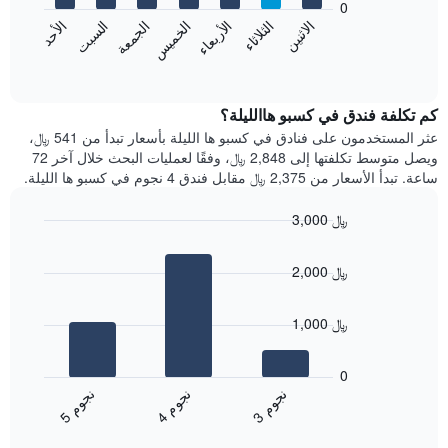
0
الشهور.
الاثنين
الخميس
الأحد
الأربعاء
السبت
الثلاثاء
الجمعة
يتضمن
يعرض
المخطط
المخطط
End
التالي
of
التالي
interactive
1
متوسط
chart
محور
سعر
كم تكلفة فندق في كسبو هاالليلة؟
Y
غرفة
عثر المستخدمون على فنادق في كسبو ها الليلة بأسعار تبدأ من 541 ﷼،
الذي
كل
ويصل متوسط تكلفتها إلى 2,848 ﷼، وفقًا لعمليات البحث خلال آخر 72
يعرض
يوم
ساعة. تبدأ الأسعار من 2,375 ﷼ مقابل فندق 4 نجوم في كسبو ها الليلة.
متوسط
في
سعر
الأسبوع
3,000 ﷼
غرفة
يتضمن
Bar
المخطط
Chart
graphic.
chart
1
2,000 ﷼
with
محور
3
X
bars.
الذي
1,000 ﷼
يعرض
يعرض
أيام
المخطط
0
الأسبوع.
التالي
ن
م
ن
م
ن
م
يتضمن
متوسط
4
ج
و
3
ج
و
5
ج
و
المخطط
End
سعر
of
التالي
الغرفة
interactive