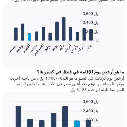
3,600 ﷼
Bar
Chart
2,400 ﷼
graphic.
chart
with
1,200 ﷼
12
bars.
0
فبراير
مايو
أغسطس
نوفمبر
يناير
أبريل
يوليو
أكتوبر
مارس
يونيو
سبتمبر
ديسمبر
يعرض
المخطط
End
of
التالي
interactive
متوسط
chart
سعر
ما هو أرخص يوم للإقامة في فندق في كسبو ها؟
غرفة
أرخص يوم للإقامة في كسبو ها هو الثلاثاء (1,198 ﷼). من ناحية أخرى،
كل
يمكن للمسافرين توقع دفع أعلى سعر في الأحد، عندما يكون السعر
شهر
المتوسط لليلة الواحدة 3,136 ﷼.
يتضمن
المخطط
3,600 ﷼
1
Bar
محور
Chart
2,400 ﷼
graphic.
chart
X
with
الذي
1,200 ﷼
7
يعرض
bars.