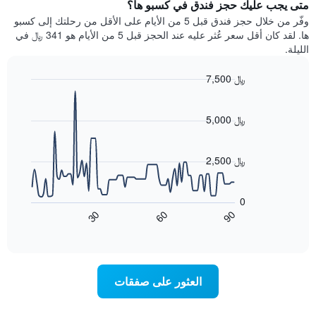
يتضمن
متى يجب عليك حجز فندق في كسبو ها؟
عطلة
المخطط
نهاية
وفّر من خلال حجز فندق قبل 5 من الأيام على الأقل من رحلتك إلى كسبو
1
هذا
ها. لقد كان أقل سعر عُثر عليه عند الحجز قبل 5 من الأيام هو 341 ﷼ في
محور
الأسبوع
الليلة.
Y
الذي
الذي
عُثر
7,500 ﷼
يعرض
عليه
متوسط
Line
Chart
خلال
graphic.
chart
سعر
آخر
with
5,000 ﷼
الغرفة
3
90
هذه
أيام
data
الليلة
points.
مع
2,500 ﷼
الذي
التصنيف
عُثر
حسب
يعرض
عليه
النجوم
المخطط
0
خلال
التالي
يتضمن
60
90
30
آخر
كيفية
المخطط
End
3
of
1
تغير
interactive
أيام
سعر
محور
chart
X
غرفة
عند
الذي
العثور على صفقات
يعرض
اقتراب
تاريخ
فئات
الإقامة
الفنادق