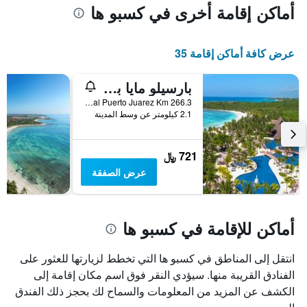
أماكن إقامة أخرى في كسبو ها
عرض كافة أماكن إقامة 35
بارسيلو مايا بيتش - شامل جميع الخدمات
Carr Chetumal Puerto Juarez Km 266.3, كسبو ها, ولاية كينتانا رو, المكسيك
2.1 كيلومتر عن وسط المدينة
721 ﷼
عرض الصفقة
أماكن للإقامة في كسبو ها
انتقل إلى المناطق في كسبو ها التي تخطط لزيارتها للعثور على
الفنادق القريبة منها. سيؤدي النقر فوق اسم مكان إقامة إلى
الكشف عن المزيد من المعلومات والسماح لك بحجز ذلك الفندق