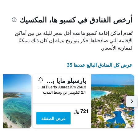
يتضمن
بالنجوم.
يتضمن
المخطط
1
المخطط
أرخص الفنادق في كسبو ها، المكسيك
1
محور
X
محور
تُقدم أماكن إقامة كسبو ها هذه أقل سعر لليلة من بين أماكن
Y
الذي
الذي
يعرض
الإقامة التي صادفناها. فكر بتواريخ بديلة إن كان ذلك ممكنًا
عدد
يعرض
لمقارنة الأسعار.
الأيام
متوسط
قبل
سعر
غرفة
الإقامة
عرض كل الفنادق البالغ عددها 35
في
يتضمن
عطلة
المخطط
بارسيلو مايا بيتش - شامل جميع الخدمات
نهاية
التالي
1
هذا
Carr Chetumal Puerto Juarez Km 266.3, كسبو ها, ولاية كينتانا رو, المكسيك
محور
الأسبوع
2.1 كيلومتر عن وسط المدينة
Y
خلال
آخر
الذي
3
يعرض
721 ﷼
أيام
متوسط
عرض الصفقة
سعر
غرفة