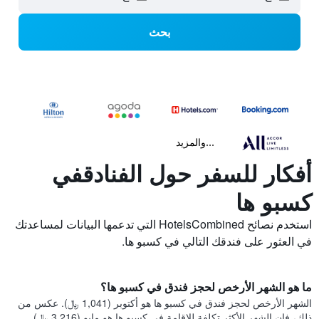
بحث
...والمزيد
أفكار للسفر حول الفنادقفي
كسبو ها
استخدم نصائح HotelsCombined التي تدعمها البيانات لمساعدتك
في العثور على فندقك التالي في كسبو ها.
ما هو الشهر الأرخص لحجز فندق في كسبو ها؟
الشهر الأرخص لحجز فندق في كسبو ها هو أكتوبر (1,041 ﷼). عكس من
ذلك، فإن الشهر الأكثر تكلفة للإقامة في كسبو ها هو مايو (3,216 ﷼).