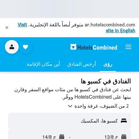
ar.hotelscombined.com
متوفر أيضاً باللغة الإنجليزية.
Visit
site in English
رؤى
أرخص الفنادق
أين مكان الإقامة
الفنادق في كسبو ها
ابحث عن فنادق في كسبو ها من مئات مواقع السفر وقارن
بينها على HotelsCombined ووفّر.
2 من الضيوف، غرفة واحدة
كسبو ها، المكسيك
خ 13/8
-
ج 14/8