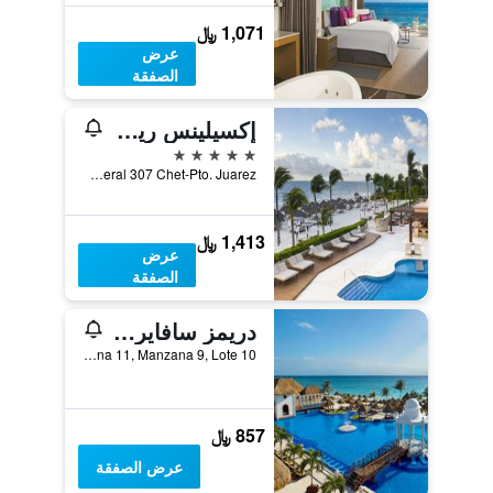
1,071 ﷼
عرض
الصفقة
إكسيلينس ريفيرا كانكون - للبالغين فقط بسعر شامل جميع الخدمات
5 نجوم
Carr. Federal 307 Chet-Pto. Juarez, بويرتو موريلو, ولاية كينتانا رو, المكسيك
1,413 ﷼
عرض
الصفقة
دريمز سافاير ريزورت آند سبا -سشامامل جميع الخدمات
Super Manzana 11, Manzana 9, Lote 10, بويرتو موريلو, ولاية كينتانا رو, المكسيك
857 ﷼
عرض الصفقة