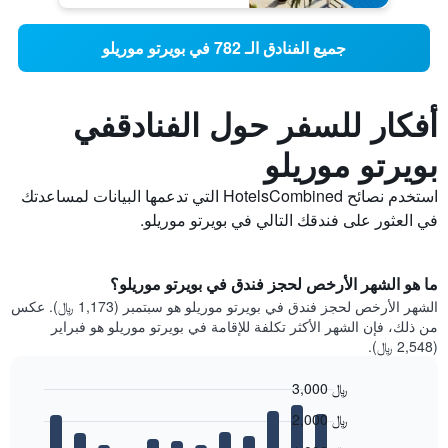
جميع الفنادق الـ 782 في بويرتو موريلو
أفكار للسفر حول الفنادقفي
بويرتو موريلو
استخدم نصائح HotelsCombined التي تدعمها البيانات لمساعدتك
في العثور على فندقك التالي في بويرتو موريلو.
ما هو الشهر الأرخص لحجز فندق في بويرتو موريلو؟
الشهر الأرخص لحجز فندق في بويرتو موريلو هو سبتمبر (1,173 ﷼). عكس
من ذلك، فإن الشهر الأكثر تكلفة للإقامة في بويرتو موريلو هو فبراير
(2,548 ﷼).
3,000 ﷼
Bar
Chart
2,000 ﷼
graphic.
chart
with