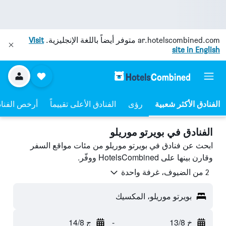
ar.hotelscombined.com
متوفر أيضاً باللغة الإنجليزية.
Visit
site in English
رؤى
الفنادق الأعلى تقييماً
أرخص الفنا
الفنادق في بويرتو موريلو
ابحث عن فنادق في بويرتو موريلو من مئات مواقع السفر
وقارن بينها على HotelsCombined ووفّر.
2 من الضيوف، غرفة واحدة
بويرتو موريلو، المكسيك
خ 13/8
-
ج 14/8