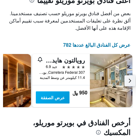
أعلى فنادق بويرتو موريلو تقييمًا
1
محور
X
محور
بعض من أفضل فنادق بويرتو موريلو حسب تصنيف مستخدمينا.
Y
الذي
الذي
يعرض
ألق نظرة على تعليقات المستخدمين لمعرفة سبب تقييم أماكن
عدد
يعرض
الإقامة هذه على أنها الأفضل.
الأيام
متوسط
قبل
سعر
غرفة
الإقامة
عرض كل الفنادق البالغ عددها 782
في
يتضمن
عطلة
المخطط
رويالتون هايداواي ريفييرا كانكون، آن أوتوجراف كوليكشن أامل جٕنكلسيف ريزورت - لدالتس أنلي - نيولي رينوفاتيد
نهاية
التالي
1
هذا
5 نجوم
جيد 6.9
محور
الأسبوع
Carretera Federal 307, بويرتو موريلو, ولاية كينتانا رو, المكسيك
Y
خلال
11.4 كيلومتر عن وسط المدينة
آخر
الذي
3
يعرض
950 ﷼
أيام
متوسط
عرض الصفقة
سعر
غرفة
أرخص الفنادق في بويرتو موريلو،
المكسيك