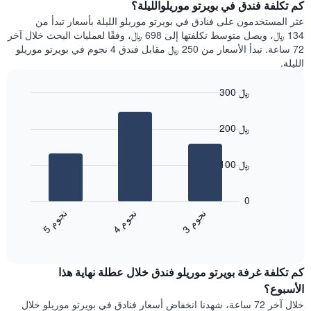
سعر
كم تكلفة فندق في بويرتو موريلوالليلة؟
Y
غرفة
عثر المستخدمون على فنادق في بويرتو موريلو الليلة بأسعار تبدأ من
الذي
كل
134 ﷼، ويصل متوسط تكلفتها إلى 698 ﷼، وفقًا لعمليات البحث خلال آخر
يعرض
يوم
72 ساعة. تبدأ الأسعار من 250 ﷼ مقابل فندق 4 نجوم في بويرتو موريلو
متوسط
في
الليلة.
سعر
الأسبوع
غرفة
يتضمن
300 ﷼
المخطط
Bar
1
Chart
graphic.
chart
محور
200 ﷼
with
X
3
الذي
bars.
يعرض
100 ﷼
أيام
يعرض
الأسبوع.
المخطط
0
يتضمن
التالي
ن
م
ن
م
ن
م
المخطط
متوسط
4
ج
و
3
ج
و
5
ج
و
التالي
End
سعر
1
of
الغرفة
interactive
محور
هذه
chart
Y
كم تكلفة غرفة بويرتو موريلو فندق خلال عطلة نهاية هذا
الليلة
الذي
الذي
الأسبوع؟
يعرض
عُثر
خلال آخر 72 ساعة، شهدنا انخفاض أسعار فنادق في بويرتو موريلو خلال
متوسط