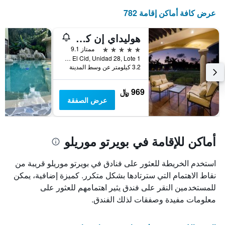
عرض كافة أماكن إقامة 782
هوليداي إن كلوب فاكيشنز غراند ريزيدنسز باي آيتش جي
5 نجوم
ممتاز 9.1
Boulevard El Cid, Unidad 28, Lote 1, بويرتو موريلو, ولاية كينتانا رو, المكسيك
3.2 كيلومتر عن وسط المدينة
969 ﷼
عرض الصفقة
أماكن للإقامة في بويرتو موريلو
استخدم الخريطة للعثور على فنادق في بويرتو موريلو قريبة من
نقاط الاهتمام التي سترتادها بشكل متكرر. كميزة إضافية، يمكن
للمستخدمين النقر على فندق يثير اهتمامهم للعثور على
معلومات مفيدة وصفقات لذلك الفندق.