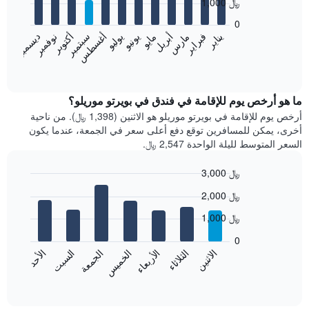
1,000 ﷼
12
bars.
0
فبراير
مايو
أغسطس
نوفمبر
يناير
أبريل
يوليو
أكتوبر
مارس
يونيو
سبتمبر
ديسمبر
يعرض
المخطط
End
of
التالي
interactive
متوسط
chart
سعر
ما هو أرخص يوم للإقامة في فندق في بويرتو موريلو؟
غرفة
أرخص يوم للإقامة في بويرتو موريلو هو الاثنين (1,398 ﷼). من ناحية
كل
أخرى، يمكن للمسافرين توقع دفع أعلى سعر في الجمعة، عندما يكون
شهر
السعر المتوسط لليلة الواحدة 2,547 ﷼.
يتضمن
المخطط
3,000 ﷼
1
Bar
محور
Chart
2,000 ﷼
graphic.
chart
X
with
الذي
1,000 ﷼
7
يعرض
bars.
0
الشهور.
الاثنين
الخميس
الأحد
الأربعاء
السبت
الثلاثاء
الجمعة
يتضمن
يعرض
المخطط
المخطط
End
التالي
of
التالي
interactive
1
متوسط
chart
محور