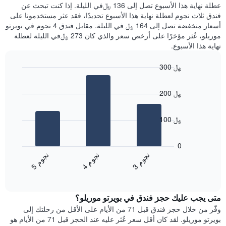
عليه
عطلة نهاية هذا الأسبوع تصل إلى 136 ﷼في الليلة. إذا كنت تبحث عن
سعر
خلال
فندق ثلاث نجوم لعطلة نهاية هذا الأسبوع تحديدًا، فقد عثر مستخدمونا على
غرفة
آخر
أسعار منخفضة تصل إلى 164 ﷼ في الليلة. مقابل فندق 4 نجوم في بويرتو
3
موريلو، عُثر مؤخرًا على أرخص سعر والذي كان 273 ﷼في الليلة لعطلة
أيام
نهاية هذا الأسبوع.
مع
التصنيف
300 ﷼
حسب
النجوم
Bar
Chart
graphic.
يتضمن
chart
200 ﷼
with
المخطط
3
1
bars.
محور
100 ﷼
X
يعرض
التي
المخطط
تعرض
0
التالي
فئات
ن
م
ن
م
ن
م
متوسط
الفنادق
4
ج
و
3
ج
و
5
ج
و
End
سعر
بالنجوم.
of
الغرفة
interactive
يتضمن
خلال
chart
المخطط
متى يجب عليك حجز فندق في بويرتو موريلو؟
عطلة
1
نهاية
وفّر من خلال حجز فندق قبل 71 من الأيام على الأقل من رحلتك إلى
محور
هذا
بويرتو موريلو. لقد كان أقل سعر عُثر عليه عند الحجز قبل 71 من الأيام هو
Y