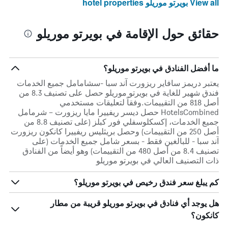
View all بويرتو موريلو hotel properties
حقائق حول الإقامة في بويرتو موريلو
ما أفضل الفنادق في بويرتو موريلو؟
يعتبر دريمز سافاير ريزورت آند سبا -سشامامل جميع الخدمات
فندق شهير للغاية في بويرتو موريلو حصل على تصنيف 8.3 من
أصل 818 من التقييمات.وفقاً لتعليقات مستخدمي
HotelsCombined حصل ديسر ريفييرا مايا ريزورت – شرمامل
جميع الخدمات، إكسكلوسفلي فور كبلز (على تصنيف 8.8 من
أصل 250 من التقييمات) وحصل بريثليس ريفييرا كانكون ريزورت
آند سبا - للبالغين فقط - بسعر شامل جميع الخدمات (على
تصنيف 8.4 من أصل 480 من التقييمات) وهو أيضاً من الفنادق
ذات التصنيف العالي في بويرتو موريلو
كم يبلغ سعر فندق رخيص في بويرتو موريلو؟
هل يوجد أي فنادق في بويرتو موريلو قريبة من مطار
كانكون؟