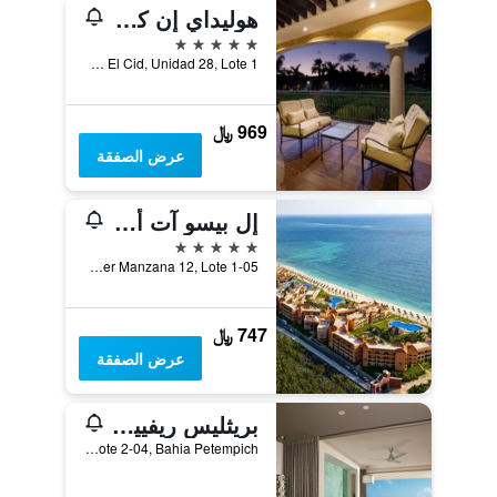
هوليداي إن كلوب فاكيشنز غراند ريزيدنسز باي آيتش جي
5 نجوم
Boulevard El Cid, Unidad 28, Lote 1, بويرتو موريلو, ولاية كينتانا رو, المكسيك
969 ﷼
عرض الصفقة
إل بيسو آت أوشين كورال آند توركيسا أدالتس أونلي - شامامل جميع الخدمات
5 نجوم
Super Manzana 12, Lote 1-05, بويرتو موريلو, ولاية كينتانا رو, المكسيك
747 ﷼
عرض الصفقة
بريثليس ريفييرا كانكون ريزورت آند سبا - للبالغين فقط - بسعر شامل جميع الخدمات
Calle 12 Mza. 41 Lote 2-04, Bahia Petempich, بويرتو موريلو, ولاية كينتانا رو, المكسيك