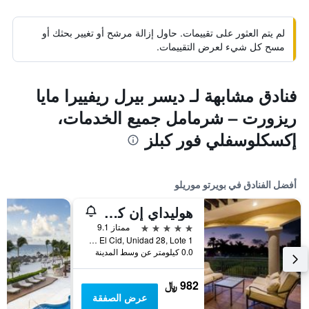
لم يتم العثور على تقييمات. حاول إزالة مرشح أو تغيير بحثك أو
مسح كل شيء لعرض التقييمات.
فنادق مشابهة لـ ديسر بيرل ريفييرا مايا
ريزورت – شرمامل جميع الخدمات،
إكسكلوسفلي فور كبلز
أفضل الفنادق في بويرتو موريلو
هوليداي إن كلوب فاكيشنز غراند ريزيدنسز باي آيتش جي
5 نجوم
ممتاز 9.1
Boulevard El Cid, Unidad 28, Lote 1, بويرتو موريلو, ولاية كينتانا رو, المكسيك
0.0 كيلومتر عن وسط المدينة
982 ﷼
عرض الصفقة