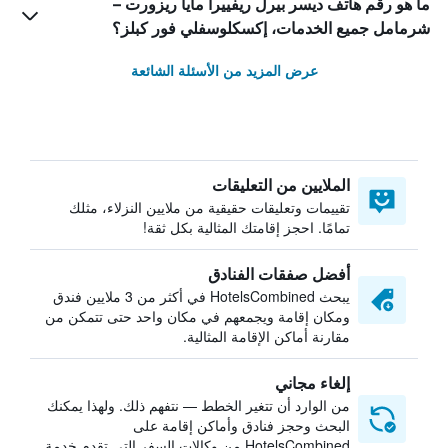
ما هو رقم هاتف ديسر بيرل ريفييرا مايا ريزورت –
شرمامل جميع الخدمات، إكسكلوسفلي فور كبلز؟
عرض المزيد من الأسئلة الشائعة
الملايين من التعليقات
تقييمات وتعليقات حقيقية من ملايين النزلاء، مثلك
تمامًا. احجز إقامتك المثالية بكل ثقة!
أفضل صفقات الفنادق
يبحث HotelsCombined في أكثر من 3 ملايين فندق
ومكان إقامة ويجمعهم في مكان واحد حتى تتمكن من
مقارنة أماكن الإقامة المثالية.
إلغاء مجاني
من الوارد أن تتغير الخطط — نتفهم ذلك. ولهذا يمكنك
البحث وحجز فنادق وأماكن إقامة على
HotelsCombined من وكالات السفر التي تقدم خدمة