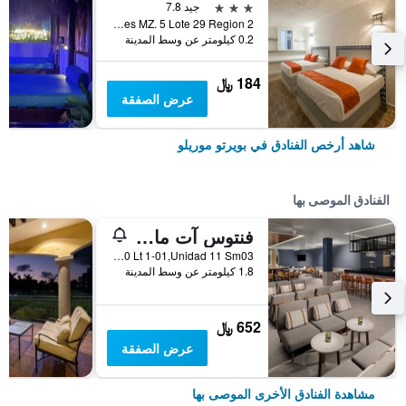
3 نجوم
جيد 7.8
AV Niños Heroes MZ. 5 Lote 29 Region 2, بويرتو موريلو, ولاية كينتانا رو, المكسيك
0.2 كيلومتر عن وسط المدينة
184 ﷼
عرض الصفقة
شاهد أرخص الفنادق في بويرتو موريلو
الفنادق الموصى بها
فنتوس آت مارينا إل سيد سبا آند بيتش ريزورت
Blvd El Cid Mz20 Lt 1-01,Unidad 11 Sm03, بويرتو موريلو, ولاية كينتانا رو, المكسيك
1.8 كيلومتر عن وسط المدينة
652 ﷼
عرض الصفقة
مشاهدة الفنادق الأخرى الموصى بها