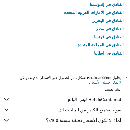
الفنادق في إندونيسيا
الفنادق في الامارات العربية المتحدة
الفنادق في البحرين
الفنادق في مصر
الفنادق في فرنسا
الفنادق في المملكة المتحدة
الفنادق في إيطاليا
الفنادق في تايلاند
*
يحاول HotelsCombined بشكل دائم الحصول على الأسعار الدقيقة، ولكن
لا يمكن ضمان الأسعار
.
إليك السبب:
HotelsCombined ليس البائع
نقوم بتجميع الكثير من البيانات لك
لماذا لا تكون الأسعار دقيقة بنسبة 100٪؟