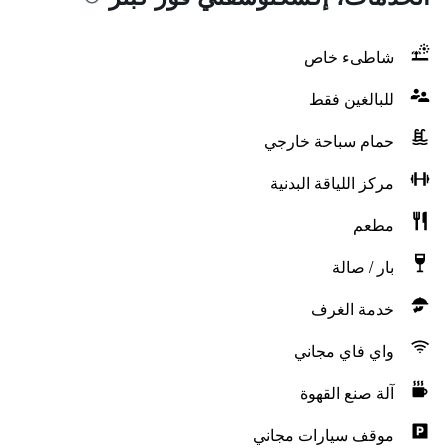
شاطىء خاص
للبالغين فقط
حمام سباحة خارجي
مركز اللياقة البدنية
مطعم
بار / صالة
خدمة الغرف
واي فاي مجاني
آلة صنع القهوة
موقف سيارات مجاني