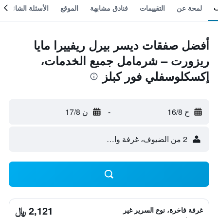
لمحة عن
التقييمات
فنادق مشابهة
الموقع
الأسئلة الشائعة
أفضل صفقات ديسر بيرل ريفييرا مايا
ريزورت – شرمامل جميع الخدمات،
إكسكلوسفلي فور كبلز
ح 16/8
-
ن 17/8
2 من الضيوف، غرفة واحدة
2,121 ﷼
غرفة فاخرة، نوع السرير غير