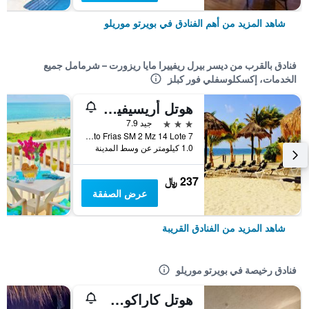
شاهد المزيد من أهم الفنادق في بويرتو موريلو
فنادق بالقرب من ديسر بيرل ريفييرا مايا ريزورت – شرمامل جميع
الخدمات، إكسكلوسفلي فور كبلز
هوتل أريسيفيس سويتس
3 نجوم
جيد 7.9
Calle Heriberto Frias SM 2 Mz 14 Lote 7, بويرتو موريلو, ولاية كينتانا رو, المكسيك
1.0 كيلومتر عن وسط المدينة
237 ﷼
عرض الصفقة
شاهد المزيد من الفنادق القريبة
فنادق رخيصة في بويرتو موريلو
هوتل كاراكول بويرتو موريلوس