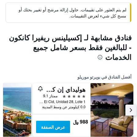
لم يتم العثور على تقييمات. حاول إزالة مرشح أو تغيير بحثك أو
مسح كل شيء لعرض التقييمات.
فنادق مشابهة لـ إكسيلينس ريفيرا كانكون
- للبالغين فقط بسعر شامل جميع
الخدمات
أفضل الفنادق في بويرتو موريلو
هوليداي إن كلوب فاكيشنز غراند ريزيدنسز باي آيتش جي
5 نجوم
ممتاز 9.1
Boulevard El Cid, Unidad 28, Lote 1, بويرتو موريلو, ولاية كينتانا رو, المكسيك
0.0 كيلومتر عن وسط المدينة
988 ﷼
عرض الصفقة