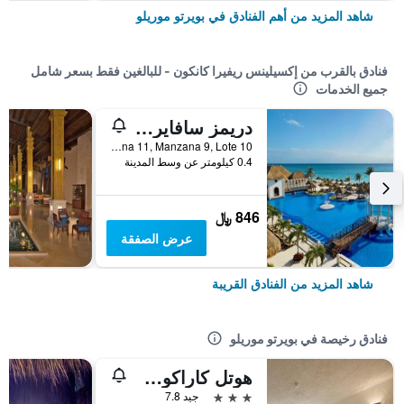
شاهد المزيد من أهم الفنادق في بويرتو موريلو
فنادق بالقرب من إكسيلينس ريفيرا كانكون - للبالغين فقط بسعر شامل
جميع الخدمات
دريمز سافاير ريزورت آند سبا -سشامامل جميع الخدمات
Super Manzana 11, Manzana 9, Lote 10, بويرتو موريلو, ولاية كينتانا رو, المكسيك
0.4 كيلومتر عن وسط المدينة
846 ﷼
عرض الصفقة
شاهد المزيد من الفنادق القريبة
فنادق رخيصة في بويرتو موريلو
هوتل كاراكول بويرتو موريلوس
3 نجوم
جيد 7.8