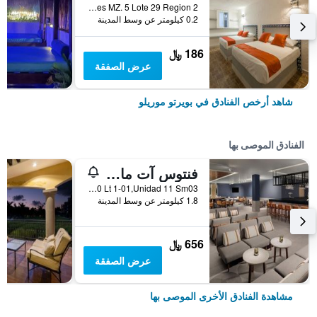
AV Niños Heroes MZ. 5 Lote 29 Region 2, بويرتو موريلو, ولاية كينتانا رو, المكسيك
0.2 كيلومتر عن وسط المدينة
186 ﷼
عرض الصفقة
شاهد أرخص الفنادق في بويرتو موريلو
الفنادق الموصى بها
فنتوس آت مارينا إل سيد سبا آند بيتش ريزورت
Blvd El Cid Mz20 Lt 1-01,Unidad 11 Sm03, بويرتو موريلو, ولاية كينتانا رو, المكسيك
1.8 كيلومتر عن وسط المدينة
656 ﷼
عرض الصفقة
مشاهدة الفنادق الأخرى الموصى بها