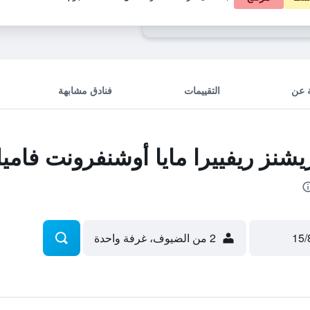
 أوشنفرونت فاميلي ريزورت، آن امال آند
 عن
التقييمات
فنادق مشابهة
نز ريفييرا مايا أوشنفرونت فاميل
2 من الضيوف، غرفة واحدة