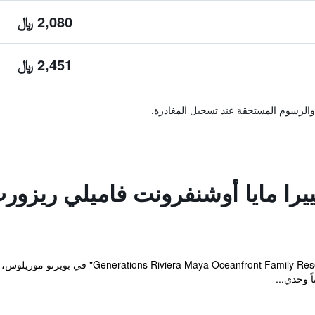
2,080 ﷼
2,451 ﷼
والرسوم المستحقة عند تسجيل المغادرة.
را مايا أوشنفرونت فاميلي ريزورت
ً وحدي...