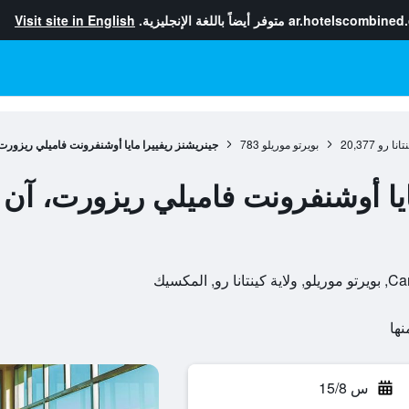
ar.hotelscombined
متوفر أيضاً باللغة الإنجليزية.
Visit site in English
نتانا رو
20,377
بويرتو موريلو
783
جينريشنز ريفييرا مايا أوشنفرونت فاميلي ريزورت
ايا أوشنفرونت فاميلي ريزورت، آن 
لمكسيك
س 15/8