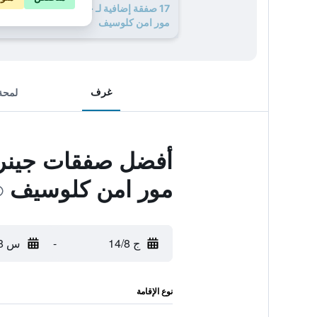
17 صفقة إضافية لـ جينريشنز ريفييرا مايا
مور امن كلوسيف
غرف
لمحة
أفضل صفقات جينريش
مور امن كلوسيف
ج 14/8
-
س 15/8
نوع الإقامة