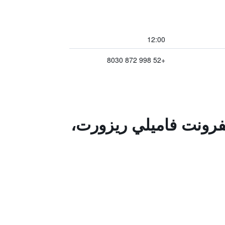
12:00
+52 998 872 8030
نفرونت فاميلي ريزورت،