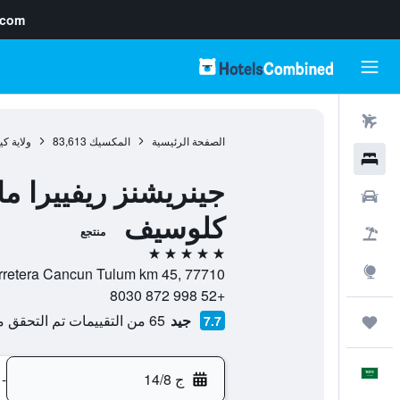
.com
رحلات طيران
الصفحة الرئيسية
المكسيك
83,613
ولاية كي
فنادق
جينريشنز ريفييرا م
سيارات
كلوسيف
منتجع
حزم العروض
5 نجوم
استكشاف
Carretera Cancun Tulum km 45, 77710, بويرتو موريلو, ولاية كينتانا رو, ا
+52 998 872 8030
جيد
65 من التقييمات تم التحقق منها
7.7
رحلات
العَرَبِيَّة
ج 14/8
-