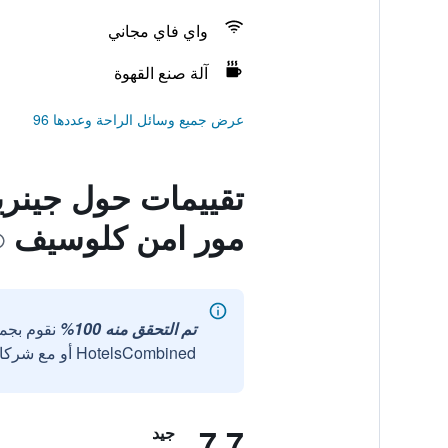
واي فاي مجاني
آلة صنع القهوة
عرض جميع وسائل الراحة وعددها 96
تقييمات حول جينريش
مور امن كلوسيف
تم التحقق منه 100%
نقوم بجم
HotelsCombined أو مع شركائنا الخارجيين الموثوقين.
7.7
جيد