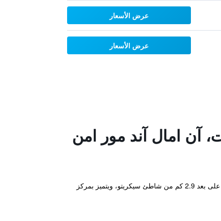
عرض الأسعار
عرض الأسعار
، آن امال آند مور امن
يقع مكان إقامة "Generations Riviera Maya Oceanfront Family Resort, All & More Inclusive" في بويرتو موريلوس، على بعد 2.9 كم من شاطئ سيكريتو، ويتميز بمركز