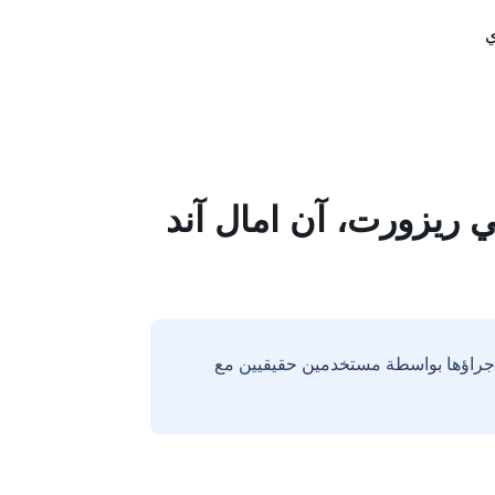
ي
ي ريزورت، آن امال آند
إجراؤها بواسطة مستخدمين حقيقيين مع