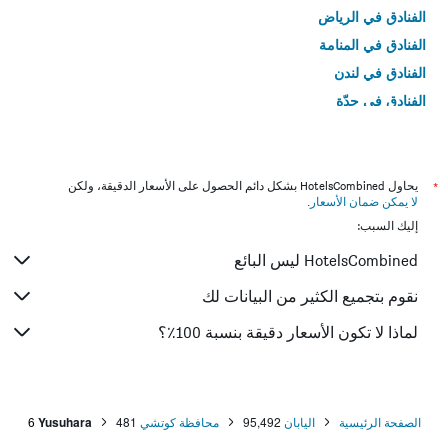
الفنادق في الرياض
الفنادق في المنامة
الفنادق في لندن
الفنادق في جدّة
الفنادق في القاهرة
*
يحاول HotelsCombined بشكل دائم الحصول على الأسعار الدقيقة، ولكن
لا يمكن ضمان الأسعار
.
إليك السبب:
HotelsCombined ليس البائع
نقوم بتجميع الكثير من البيانات لك
لماذا لا تكون الأسعار دقيقة بنسبة 100٪؟
الصفحة الرئيسية
اليابان
95,492
محافظة كوتشي
481
Yusuhara
6