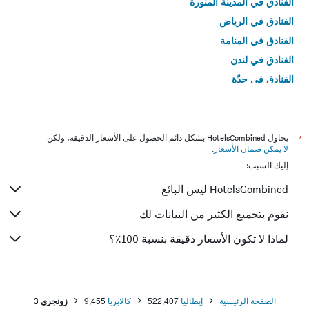
الفنادق في المدينة المنورة
الفنادق في الرياض
الفنادق في المنامة
الفنادق في لندن
الفنادق في جدّة
الفنادق في القاهرة
*
يحاول HotelsCombined بشكل دائم الحصول على الأسعار الدقيقة، ولكن
لا يمكن ضمان الأسعار
.
إليك السبب:
HotelsCombined ليس البائع
نقوم بتجميع الكثير من البيانات لك
لماذا لا تكون الأسعار دقيقة بنسبة 100٪؟
الصفحة الرئيسية
إيطاليا
522,407
كالابريا
9,455
زونجري
3