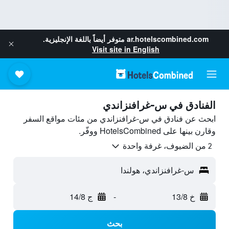
ar.hotelscombined.com
متوفر أيضاً باللغة الإنجليزية.
Visit site in English
الفنادق في س-غرافنزاندي
ابحث عن فنادق في س-غرافنزاندي من مئات مواقع السفر
وقارن بينها على HotelsCombined ووفّر.
2 من الضيوف، غرفة واحدة
س-غرافنزاندي، هولندا
خ 13/8
-
ج 14/8
بحث