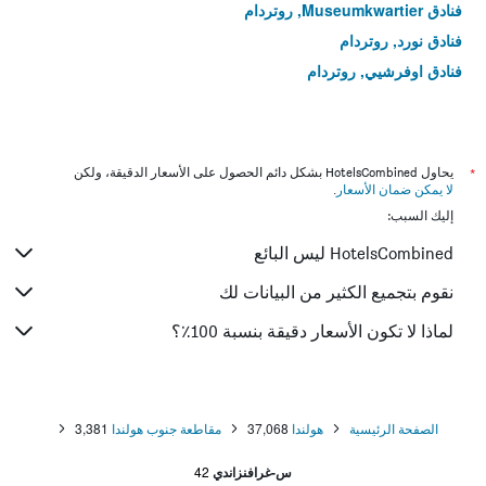
فنادق Museumkwartier, روتردام
فنادق نورد, روتردام
فنادق اوفرشيي, روتردام
*
يحاول HotelsCombined بشكل دائم الحصول على الأسعار الدقيقة، ولكن
لا يمكن ضمان الأسعار
.
إليك السبب:
HotelsCombined ليس البائع
نقوم بتجميع الكثير من البيانات لك
لماذا لا تكون الأسعار دقيقة بنسبة 100٪؟
الصفحة الرئيسية
هولندا
37,068
مقاطعة جنوب هولندا
3,381
س-غرافنزاندي
42