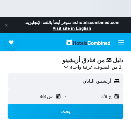
ar.hotelscombined.com
متوفر أيضاً باللغة الإنجليزية.
Visit site in English
دليل 55 من فنادق أريشينو
2 من الضيوف، غرفة واحدة
أريشينو، اليابان
ج 7/8
-
س 8/8
بحث