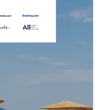
...والمز