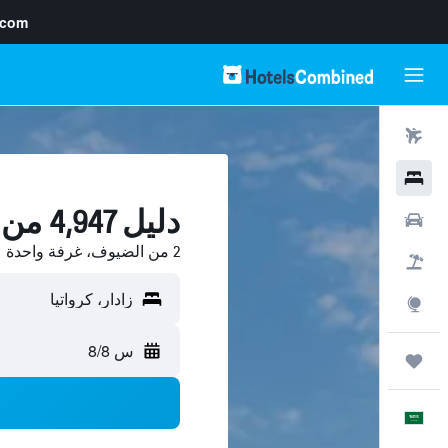
.com
رحلات طيران
فنادق
دليل 4,947 من فنادق زادار
سيارات
2 من الضيوف، غرفة واحدة
حزم العروض
استكشاف
س 8/8
رحلات
العَرَبِيَّة