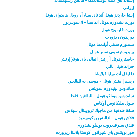
إنسايد باي ميليا كوستابلانكا - لبالغن ريكومينديد
إيراتي
إيشا جاردنز هوتل آند تاي سبا، أه رويال هايدواي هوتل
بورت بينيدورم هوتل آند سبا - 4 سوبيريور
بورت فليمينج هوتل
بوزيدون ريزورت
بينيدورم سيتي أوليمبيا هوتل
بينيدورم سيتي سنتر هوتل
جاستروهوتل آر إتش انفالي باي هوتلإ إرتش
جراند هوتل بالي
ذا ليفل آت ميليا فيلايتانا
ريفييرا بيتش هوتل - موصى به للبالغين
ساندوس بينيدورم سويتس
ساندوس موناكو هوتل - للبالغين فقط
سول بيليكانوس أوكاس
شقة فندقية من ماجيك تروبيكال سبلاش
فلاش هوتل - لدالتس ريكومينديد
فندق سيرفيغروب بويبلو بينيدورم
فور بوينتس باي شيراتون كوستا بلانكا ريزورت