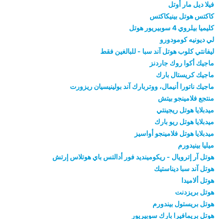
فيلا ديل مار أوتل
كاكتس هوتل بينيكاكتس
كليميا بيلروي 4 سوبيريور هوتل
لي ديونيه كومودورو
ليفانتي كلوب هوتل آند سبا - للبالغين فقط
ماجيك أكوا روك جاردنز
ماجيك كريستال بارك
ماجيك ناتورا أنيمال، ووتربارك آند بولينيسيان ريزورت
منتجع فلامينجو بيتش
ميدبلايا هوتل ريجينتي
ميدبلايا هوتل ريو بارك
ميدبلايا هوتل فلامينجو أواسيز
ميليا بينيدورم
هوتل آر إترويال - ريكومينديد فور أدالتس باي هوتلاس إرتش
هوتل آند سبا ديناستيك
هوتل ألاميدا
هوتل بريزدنت
هوتل بريستول بيندورم
هوتل بريمافيرا بارك سوبيريور