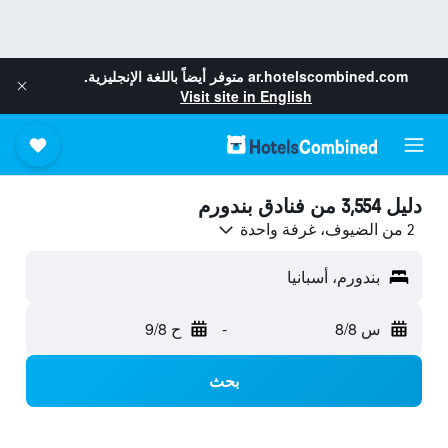
ar.hotelscombined.com
متوفر أيضاً باللغة الإنجليزية.
Visit site in English
دليل 3,554 من فنادق بندورم
2 من الضيوف، غرفة واحدة
بندورم، أسبانيا
س 8/8
-
ح 9/8
بحث