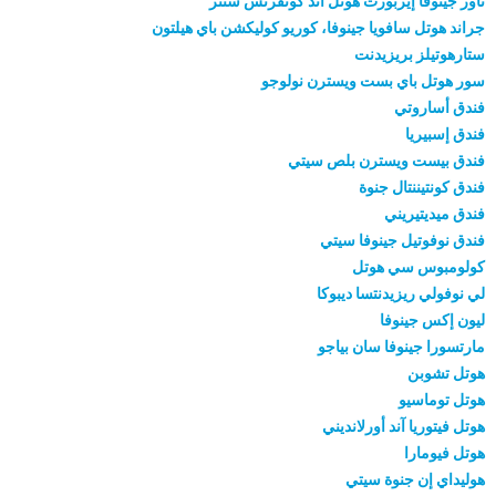
تاور جينوفا إيربورت هوتل آند كونفرنس سنتر
جراند هوتل سافويا جينوفا، كوريو كوليكشن باي هيلتون
ستارهوتيلز بريزيدنت
سور هوتل باي بست ويسترن نولوجو
فندق أساروتي
فندق إسبيريا
فندق بيست ويسترن بلص سيتي
فندق كونتيننتال جنوة
فندق ميديتيريني
فندق نوفوتيل جينوفا سيتي
كولومبوس سي هوتل
لي نوفولي ريزيدنتسا ديبوكا
ليون إكس جينوفا
مارتسورا جينوفا سان بياجو
هوتل تشوبن
هوتل توماسيو
هوتل فيتوريا آند أورلانديني
هوتل فيومارا
هوليداي إن جنوة سيتي