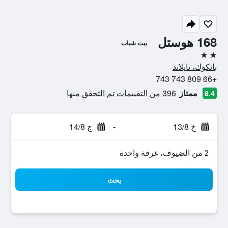
168 هوستل
بيت شباب
2 نجمتين
بانكوك، تايلاند
+66 809 743 743
ممتاز
396 من التقييمات تم التحقق منها
8.4
خ 13/8
-
ج 14/8
2 من الضيوف، غرفة واحدة
بحث