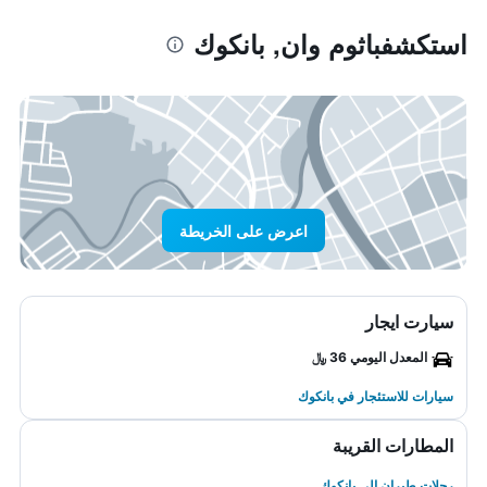
استكشفباثوم وان, بانكوك
اعرض على الخريطة
سيارت ايجار
المعدل اليومي 36 ﷼
سيارات للاستئجار في بانكوك
المطارات القريبة
رحلات طيران إلى بانكوك