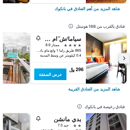
شاهد المزيد من أهم الفنادق في بانكوك
فنادق بالقرب من 168 هوستل
سياما/ش ٓام ديزاين هوتل بانكوك
4 نجوم
ممتاز 8.9
865 طريق راما 1 وانغ ماي باتوموان, بانكوك, تايلاند
0.4 كيلومتر عن وسط المدينة
296 ﷼
عرض الصفقة
شاهد المزيد من الفنادق القريبة
فنادق رخيصة في بانكوك
بدي مانشن
2 نجمتين
جيد 7.0