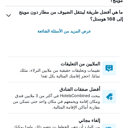
موينج؟
ما هي أفضل طريقة لينتقل الضيوف من مطار دون موينج
إلى 168 هوستل؟
عرض المزيد من الأسئلة الشائعة
الملايين من التعليقات
تقييمات وتعليقات حقيقية من ملايين النزلاء، مثلك
تمامًا. احجز إقامتك المثالية بكل ثقة!
أفضل صفقات الفنادق
يبحث HotelsCombined في أكثر من 3 ملايين فندق
ومكان إقامة ويجمعهم في مكان واحد حتى تتمكن من
مقارنة أماكن الإقامة المثالية.
إلغاء مجاني
من الوارد أن تتغير الخطط — نتفهم ذلك. ولهذا يمكنك