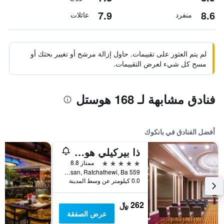
7.9
8.6
منفرد
عائلات
لم يتم العثور على تقييمات. حاول إزالة مرشح أو تغيير بحثك أو
مسح كل شيء لعرض التقييمات.
فنادق مشابهة لـ 168 هوستل
أفضل الفنادق في بانكوك
ذا بيركيلي هوتل براتونام
5 نجوم
ممتاز 8.8
559 Ratcharaprarop Rd., Makkasan, Ratchathewi, Ba, بانكوك, تايلاند
0.0 كيلومتر عن وسط المدينة
262 ﷼
عرض الصفقة