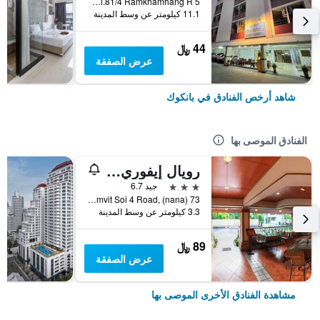
5 Soi.81/4 Ramkhamhang R., بانكوك, تايلاند
11.1 كيلومتر عن وسط المدينة
44 ﷼
عرض الصفقة
شاهد أرخص الفنادق في بانكوك
الفنادق الموصى بها
رويال إيفوري سوكومفيت نانا
3 نجوم
جيد 6.7
73 Sukhumvit Soi 4 Road, (nana), بانكوك, تايلاند
3.3 كيلومتر عن وسط المدينة
89 ﷼
عرض الصفقة
مشاهدة الفنادق الأخرى الموصى بها