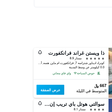
ذا ويستن غراند فرانكفورت
5 نجوم
ممتاز 8.9
كونراد اديناور شتراسه 7, فرانكفورت ام ماين, هسه, ألمانيا
0.0 كيلومتر عن وسط المدينة
حوض السباحة
واي فاي مجاني
667 ﷼
عرض الصفقة
المتوسط في الليلة
سوالتي هوتل باي تريب إن فرانكفورت ميسي
4 نجوم
ممتاز 8.1