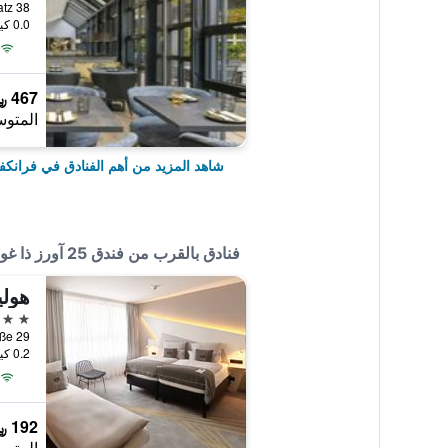
0.0 كيلومتر عن وسط المدينة
467 ﷼
المتوس
شاهد المزيد من أهم الفنادق في فرانكف
فنادق بالقرب من فندق 25 آورز ذا غولدمان
3 نجوم
ayfarthstraße 29
0.2 كيلومتر عن وسط المدينة
192 ﷼