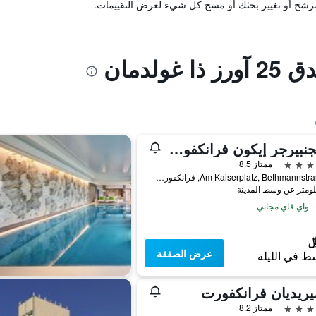
ة مرشح أو تغيير بحثك أو مسح كل شيء لعرض التقييمات.
ولدمان
شتيجنبيرجر إيكون فرانكفورتر هوف
ممتاز 8.5
Am Kaiserplatz, Bethmannstraße 33, فرانكفورت ام ماين, هسه, ألمانيا
واي فاي مجاني
عرض الصفقة
ط في الليلة
يريديان فرانكفورت
ممتاز 8.2