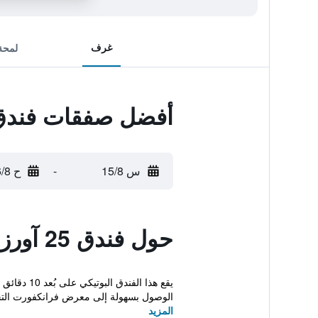
غرف
لمحة
أفضل صفقات فندق 25 آورز ذا غولد
س 15/8
-
ح 16/8
حول فندق 25 آورز ذا غولدمان
يقع هذا ا
الوصول بسهولة إلى معرض فرانكفورت التج
المزيد