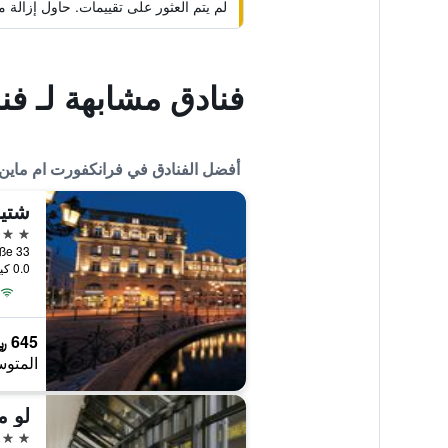
لم يتم العثور على تقييمات. حاول إزال
فنادق مشابهة لـ فندق 25 آورز ذا غ
أفضل الفنادق في فرانكفورت ام ماين
5 نجوم
0.0 كيلومتر عن وسط المدينة
645 ﷼
المتوس
لو م
5 نجوم