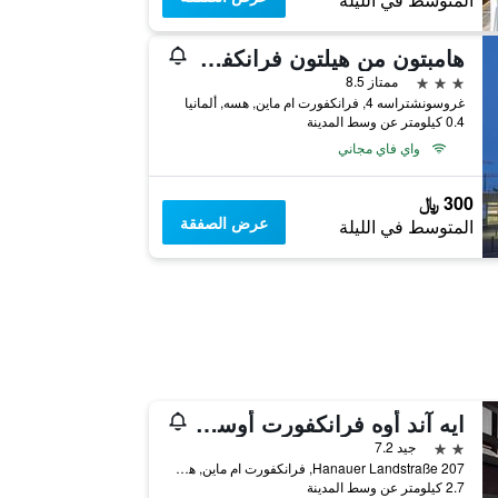
المتوسط في الليلة
هامبتون من هيلتون فرانكفورت سيتي سنتر إيست
3 نجوم
ممتاز 8.5
غروسونشتراسه 4, فرانكفورت ام ماين, هسه, ألمانيا
0.4 كيلومتر عن وسط المدينة
واي فاي مجاني
300 ﷼
عرض الصفقة
المتوسط في الليلة
ايه آند أوه فرانكفورت أوستيند
2 نجمتين
جيد 7.2
Hanauer Landstraße 207, فرانكفورت ام ماين, هسه, ألمانيا
2.7 كيلومتر عن وسط المدينة