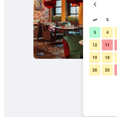
ج
س
5
4
12
11
1/33
غرفة الاجتماعات
19
18
26
25