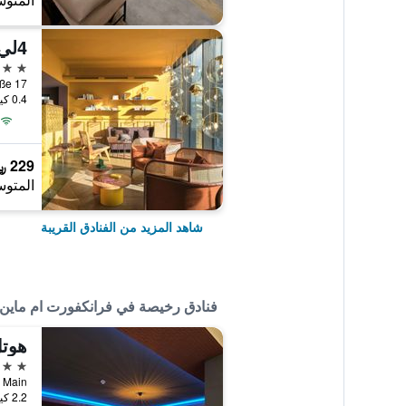
المتوس
4لي ف يست فرانكفورت
4 نجوم
Lindleystraße 17
0.4 كيلومتر عن وسط المدينة
229 ﷼
المتوس
شاهد المزيد من الفنادق القريبة
فنادق رخيصة في فرانكفورت ام ماين
هوت
3 نجوم
2.2 كيلومتر عن وسط المدينة