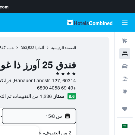
.com
رحلات طيران
الصفحة الرئيسية
ألمانيا
303,533
هسه
547
فنادق
فندق 25 آورز ذا غولدمان
سيارات
4 نجوم
حزم العروض
Hanauer Landstr. 127, 60314, فرانكفورت ام ماين, هسه, ألمانيا
+49 69 4058 6890
استكشاف
ممتاز
1,236 من التقييمات تم التحقق منها
8.6
رحلات
س 15/8
-
العَرَبِيَّة
2 من الضيوف، غرفة واحدة