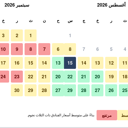
أغسطس 2026
سبتمبر 2026
ث
ث
ر
خ
ج
س
ح
ن
ث
ر
خ
3
2
1
1
10
9
8
7
6
8
7
6
5
4
بار
17
16
15
14
13
15
14
13
12
11
عرض الأسعار
24
23
22
21
20
22
21
20
19
18
30
29
28
27
29
28
27
26
25
صور لـ فندق 25 آورز ذا غولدمان
عرض الأسعار
عرض الأسعار
سط
مرتفع
بناءً على متوسط أسعار الفنادق ذات الثلاث نجوم.