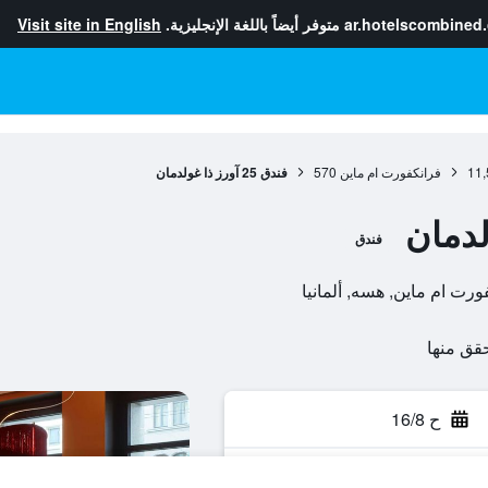
ar.hotelscombined
متوفر أيضاً باللغة الإنجليزية.
Visit site in English
11,
فرانكفورت ام ماين
570
فندق 25 آورز ذا غولدمان
فندق
ح 16/8