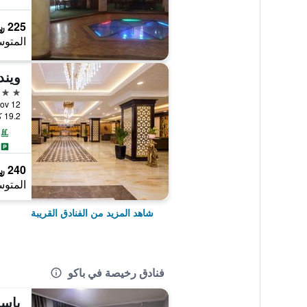
225 ﷼
المتوس
ويند
4 نجوم
Gayibov 12
19.2 كيلومتر عن وسط المدينة
240 ﷼
المتوس
شاهد المزيد من الفنادق القريبة
فنادق رخيصة في باكو
ياس