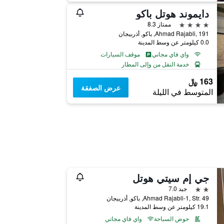
دايموند هوتل باكو
4 نجوم
ممتاز 8.3
Ahmad Rajabli, 191, باكو, أذربيجان
0.0 كيلومتر عن وسط المدينة
واي فاي مجاني
موقف السيارات
خدمة النقل من وإلى المطار
163 ﷼
عرض الصفقة
المتوسط في الليلة
جي إم سيتي هوتل
2 نجمتين
جيد 7.0
Ahmad Rajabli-1, Str. 49, باكو, أذربيجان
19.1 كيلومتر عن وسط المدينة
حوض السباحة
واي فاي مجاني