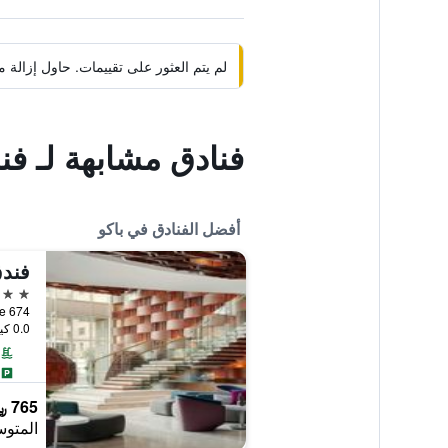
لم يتم العثور على تقييمات. حاول إزال
فنادق مشابهة لـ فندق AF أكوا
أفضل الفنادق في باكو
5 نجوم
674 Azadliq Square, باكو, أذربيجان
0.0 كيلومتر عن وسط المدينة
765 ﷼
المتوس