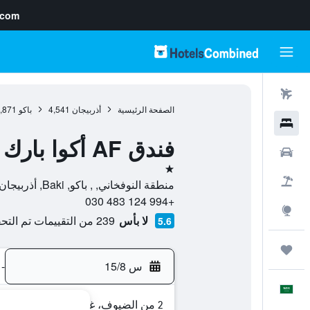
.com
رحلات طيران
الصفحة الرئيسية
أذربيجان
4,541
باكو
,871
فنادق
فندق AF أكوا بارك
سيارات
نجمة واحدة
حزم العروض
منطقة النوفخاني, , باكو, Baki, أذربيجان
+994 124 483 030
استكشاف
لا بأس
239 من التقييمات تم التحقق منها
5.6
رحلات
س 15/8
-
العَرَبِيَّة
2 من الضيوف، غرفة واحدة