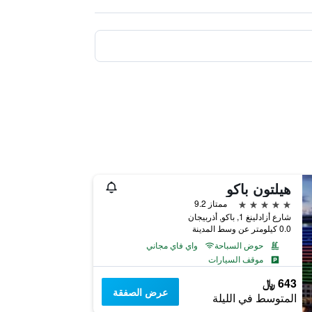
هيلتون باكو
5 نجوم
ممتاز 9.2
شارع أزادلينغ 1, باكو, أذربيجان
0.0 كيلومتر عن وسط المدينة
حوض السباحة
واي فاي مجاني
موقف السيارات
643 ﷼
عرض الصفقة
المتوسط في الليلة