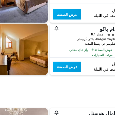
عرض الصفقة
ط في الليلة
ام باكو
ممتاز 8.4
Alasgar , باكو, أذربيجان
حوض السباحة
واي فاي مجاني
موقف السيارات
عرض الصفقة
ط في الليلة
امال هوستل