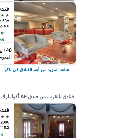
فندق
5 نجوم
ilov, 63A
0.0 كيلومتر عن وسط المدينة
140 ﷼
المتوس
شاهد المزيد من أهم الفنادق في باكو
فنادق بالقرب من فندق AF أكوا بارك
فندق
4 نجوم
Road 2096
18.2 كيلومتر عن وسط المدينة