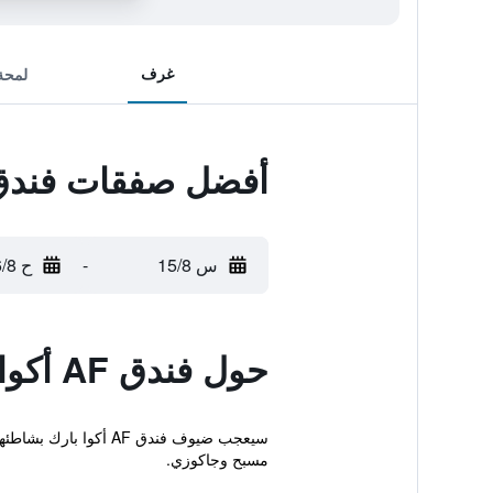
غرف
لمحة
أفضل صفقات فندق AF أكوا با
س 15/8
-
ح 16/8
حول فندق AF أكوا بارك
سيعجب ضيوف فندق AF 
مسبح وجاكوزي.