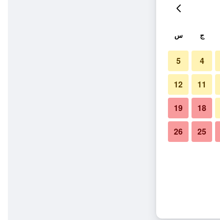
ج
س
5
4
12
11
19
18
26
25