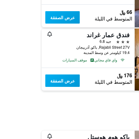
66 ﷼
عرض الصفقة
المتوسط في الليلة
فندق عمار غراند
3 نجوم
جيد 6.8
Rajabli Street 27V, باكو, أذربيجان
19.4 كيلومتر عن وسط المدينة
واي فاي مجاني
موقف السيارات
176 ﷼
عرض الصفقة
المتوسط في الليلة
باكو هوم هوستل