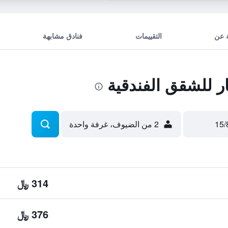
 عن
التقييمات
فنادق مشابهة
 للشقق الفندقية
2 من الضيوف، غرفة واحدة
314 ﷼
376 ﷼