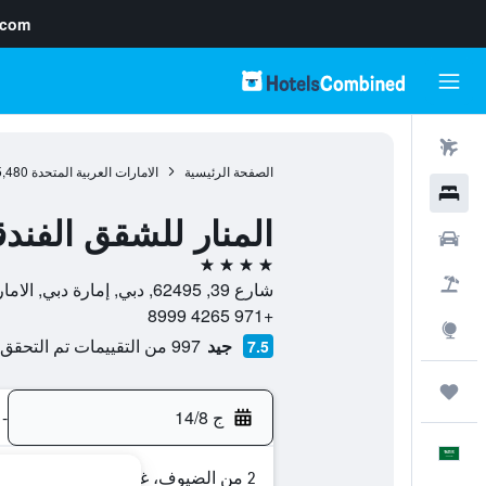
.com
رحلات طيران
الصفحة الرئيسية
الامارات العربية المتحدة
5,480
فنادق
المنار للشقق الفندق
سيارات
4 نجوم
حزم العروض
شارع 39, 62495, دبي, إمارة دبي, الامارات العربية المتحدة
+971 4265 8999
استكشاف
جيد
997 من التقييمات تم التحقق منها
7.5
رحلات
ج 14/8
-
العَرَبِيَّة
2 من الضيوف، غرفة واحدة