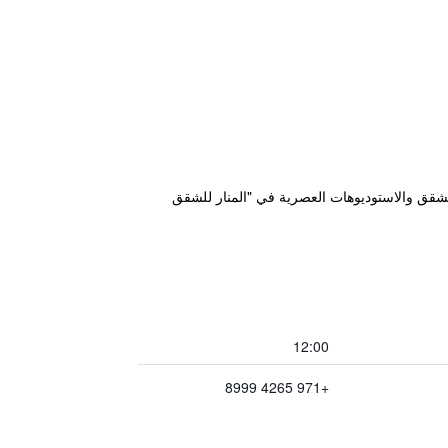
ارة من مطار دبي الدولي. تتميز الشقق والاستوديوهات العصرية في "المنار للشقق
12:00
+971 4265 8999