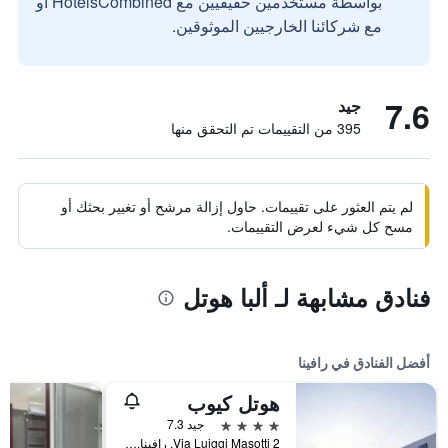
بواسطة مستخدمين حقيقيين مع HotelsCombined أو
مع شركائنا الخارجيين الموثوقين.
7.6
جيد
395 من التقييمات تم التحقق منها
لم يتم العثور على تقييمات. حاول إزالة مرشح أو تغيير بحثك أو
مسح كل شيء لعرض التقييمات.
فنادق مشابهة لـ ألبا هوتل
أفضل الفنادق في رافينا
هوتل كيوب
4 نجوم
جيد 7.3
Via Luiggi Masotti 2, رافينا, مقاطعة رافينا, إيطاليا