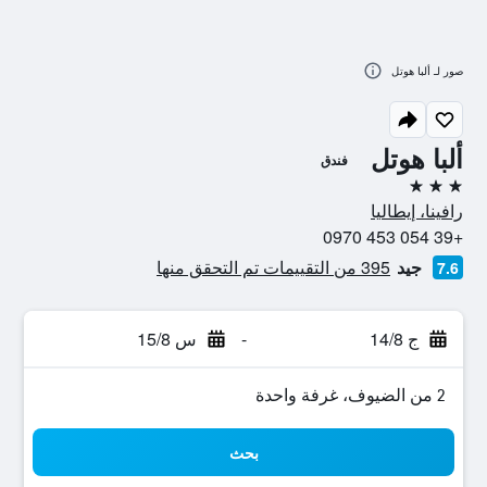
صور لـ ألبا هوتل
ألبا هوتل
فندق
3 نجوم
رافينا، إيطاليا
+39 054 453 0970
جيد
395 من التقييمات تم التحقق منها
7.6
ج 14/8
-
س 15/8
2 من الضيوف، غرفة واحدة
بحث