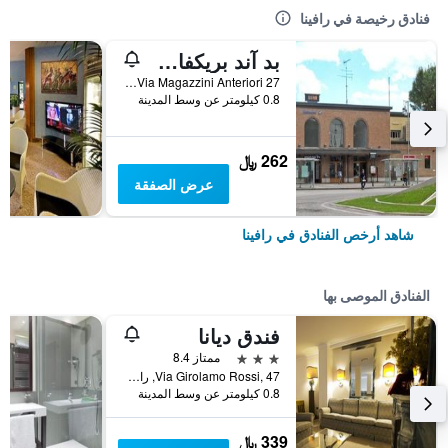
فنادق رخيصة في رافينا
بد آند بريكفاست أل كانديانو
27 Via Magazzini Anteriori, رافينا, مقاطعة رافينا, إيطاليا
0.8 كيلومتر عن وسط المدينة
262 ﷼
عرض الصفقة
شاهد أرخص الفنادق في رافينا
الفنادق الموصى بها
فندق ديانا
3 نجوم
ممتاز 8.4
Via Girolamo Rossi, 47, رافينا, مقاطعة رافينا, إيطاليا
0.8 كيلومتر عن وسط المدينة
339 ﷼