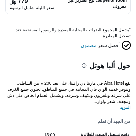
779 ﷼
Superior room، نوع السرير غير
معروف
سعر الليلة شامل الرسوم
*
يشمل المجموع الضرائب المحلية المقدرة والرسوم المستحقة عند
تسجيل المغادرة.
أفضل سعر
مضمون
حول ألبا هوتل
يقع Alba Hotel في مارينا دي رافينا، على بعد 200 م من الشاطئ.
وتتوفر خدمة الواي فاي المجانية في جميع المناطق. تحتوي جميع الغرف
على شرفة وتلفزيون وتكييف وشرفة. ويشتمل الحمام الخاص على دش
ومجفف شعر ولواز...
المزيد
من الجيد أن تعلم
15:00
وقت تسجيل الصعود للطائرة