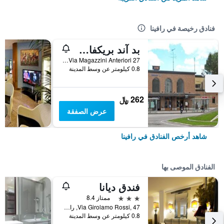
فنادق رخيصة في رافينا
بد آند بريكفاست أل كانديانو
27 Via Magazzini Anteriori, رافينا, مقاطعة رافينا, إيطاليا
0.8 كيلومتر عن وسط المدينة
262 ﷼
عرض الصفقة
شاهد أرخص الفنادق في رافينا
الفنادق الموصى بها
فندق ديانا
3 نجوم
ممتاز 8.4
Via Girolamo Rossi, 47, رافينا, مقاطعة رافينا, إيطاليا
0.8 كيلومتر عن وسط المدينة