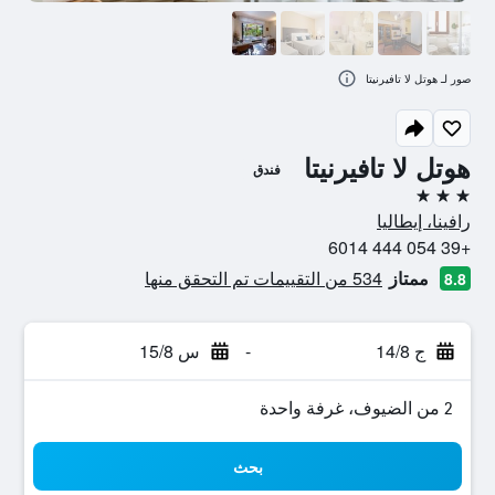
صور لـ هوتل لا تافيرنيتا
هوتل لا تافيرنيتا
فندق
3 نجوم
رافينا، إيطاليا
+39 054 444 6014
ممتاز
534 من التقييمات تم التحقق منها
8.8
ج 14/8
-
س 15/8
2 من الضيوف، غرفة واحدة
بحث