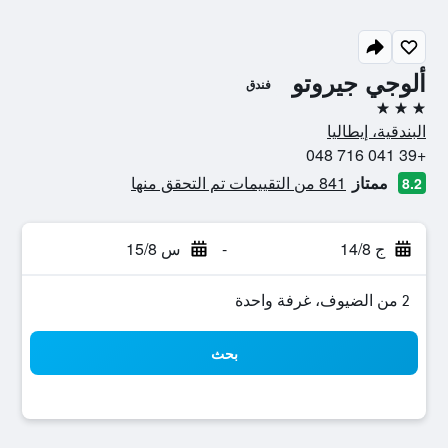
ألوجي جيروتو
فندق
3 نجوم
البندقية، إيطاليا
+39 041 716 048
ممتاز
841 من التقييمات تم التحقق منها
8.2
ج 14/8
-
س 15/8
2 من الضيوف، غرفة واحدة
بحث