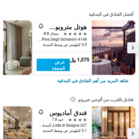
أفضل الفنادق في البندقية
هوتل متروبول فينيتسيا
5 نجوم
ممتاز 8.8
Riva Degli Schiavoni 4149, البندقية, فينيتو, إيطاليا
0.0 كيلومتر عن وسط المدينة
1,575 ﷼
عرض
الصفقة
شاهد المزيد من أهم الفنادق في البندقية
فنادق بالقرب من ألوجي جيروتو
فندق أماديوس
4 نجوم
جيد 7.9
Lista di Spagna 227, البندقية, فينيتو, إيطاليا
0.1 كيلومتر عن وسط المدينة