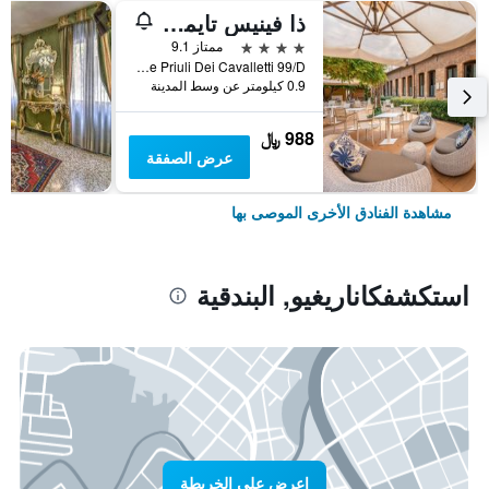
ذا فينيس تايمز هوتل، فينيت كوليكش باي آيتش جي
4 نجوم
ممتاز 9.1
Calle Priuli Dei Cavalletti 99/D, البندقية, فينيتو, إيطاليا
0.9 كيلومتر عن وسط المدينة
988 ﷼
عرض الصفقة
مشاهدة الفنادق الأخرى الموصى بها
استكشفكاناريغيو, البندقية
اعرض على الخريطة