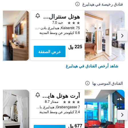
فنادق رخيصة في هيدلبرغ
هوتل سنترال هايديلبيرج
3 نجوم
جيد 7.0
Kaiserstr. 75, هيدلبرغ, بادن - فورتمبيرغ, ألمانيا
0.6 كيلومتر عن وسط المدينة
225 ﷼
عرض الصفقة
شاهد أرخص الفنادق في هيدلبرغ
الفنادق الموصى بها
آرت هوتل هايدلبيرغ
4 نجوم
ممتاز 8.7
Grabengasse 7, هيدلبرغ, بادن - فورتمبيرغ, ألمانيا
2.4 كيلومتر عن وسط المدينة
677 ﷼