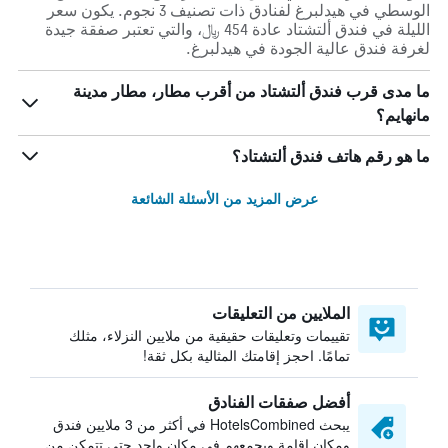
الوسطي في هيدلبرغ لفنادق ذات تصنيف 3 نجوم. يكون سعر
الليلة في فندق ألتشتاد عادة 454 ﷼، والتي تعتبر صفقة جيدة
لغرفة فندق عالية الجودة في هيدلبرغ.
ما مدى قرب فندق ألتشتاد من أقرب مطار، مطار مدينة
مانهايم؟
ما هو رقم هاتف فندق ألتشتاد؟
عرض المزيد من الأسئلة الشائعة
الملايين من التعليقات
تقييمات وتعليقات حقيقية من ملايين النزلاء، مثلك
تمامًا. احجز إقامتك المثالية بكل ثقة!
أفضل صفقات الفنادق
يبحث HotelsCombined في أكثر من 3 ملايين فندق
ومكان إقامة ويجمعهم في مكان واحد حتى تتمكن من