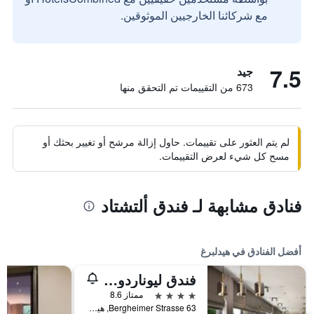
مع شركائنا الخارجيين الموثوقين.
7.5
جيد
673 من التقييمات تم التحقق منها
لم يتم العثور على تقييمات. حاول إزالة مرشح أو تغيير بحثك أو
مسح كل شيء لعرض التقييمات.
فنادق مشابهة لـ فندق ألتشتاد
أفضل الفنادق في هيدلبرغ
فندق ليوناردو هايدلبيرغ
4 نجوم
ممتاز 8.6
Bergheimer Strasse 63, هيدلبرغ, بادن - فورتمبيرغ, ألمانيا