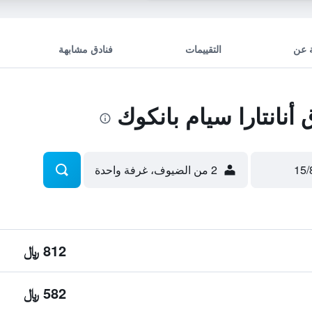
 عن
التقييمات
فنادق مشابهة
نانتارا سيام بانكوك
2 من الضيوف، غرفة واحدة
812 ﷼
582 ﷼