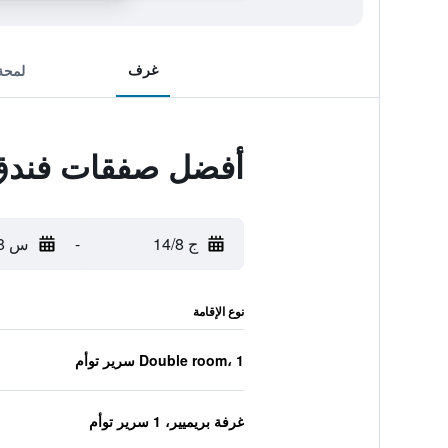
غرف
لمحة
أفضل صفقات فندق أ
ج 14/8
-
س 15/8
نوع الإقامة
Double room، 1 سرير توأم
غرفة بريميير، 1 سرير توأم