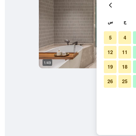
ج
س
5
4
12
11
1/49
نادي رياضي
19
18
26
25