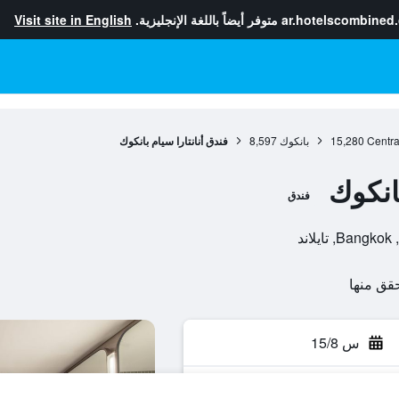
ar.hotelscombined
متوفر أيضاً باللغة الإنجليزية.
Visit site in English
Centra
15,280
بانكوك
8,597
فندق أنانتارا سيام بانكوك
بانكوك
فندق
س 15/8