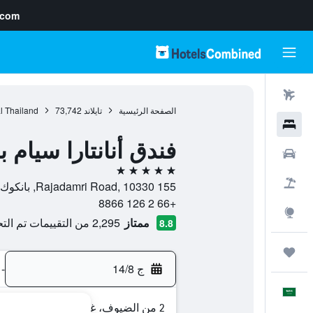
.com
رحلات طيران
الصفحة الرئيسية
تايلاند
73,742
l Thailand
فنادق
فندق أنانتارا سيام 
سيارات
5 نجوم
حزم العروض
155 Rajadamri Road, 10330, بانكوك, Bangkok, تايلاند
+66 2 126 8866
استكشاف
ممتاز
2,295 من التقييمات تم التحقق منها
8.8
رحلات
ج 14/8
-
العَرَبِيَّة
2 من الضيوف، غرفة واحدة