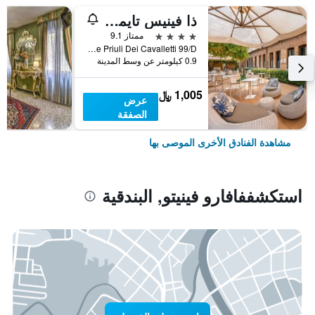
ذا فينيس تايمز هوتل، فينيت كوليكش باي آيتش جي
4 نجوم
ممتاز 9.1
Calle Priuli Dei Cavalletti 99/D, البندقية, فينيتو, إيطاليا
0.9 كيلومتر عن وسط المدينة
1,005 ﷼
عرض
الصفقة
مشاهدة الفنادق الأخرى الموصى بها
استكشففافارو فينيتو, البندقية