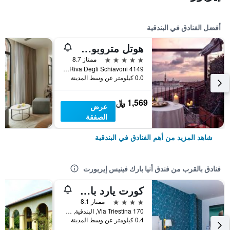
أفضل الفنادق في البندقية
هوتل متروبول فينيتسيا
5 نجوم
ممتاز 8.7
Riva Degli Schiavoni 4149, البندقية, فينيتو, إيطاليا
0.0 كيلومتر عن وسط المدينة
1,569 ﷼
عرض
الصفقة
شاهد المزيد من أهم الفنادق في البندقية
فنادق بالقرب من فندق أنيا بارك فينيس إيربورت
كورت يارد باي ماريوت فينيس إيربورت
4 نجوم
ممتاز 8.1
Via Triestina 170, البندقية, فينيتو, إيطاليا
0.4 كيلومتر عن وسط المدينة