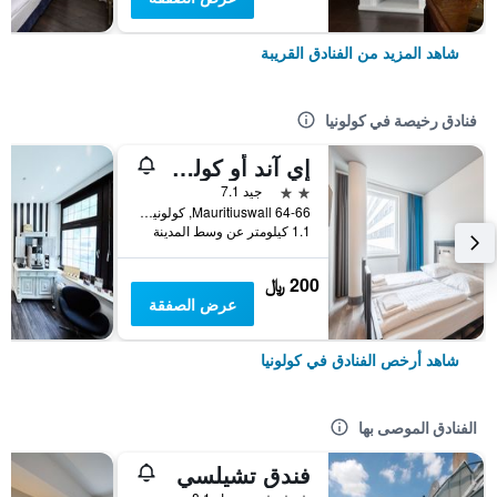
شاهد المزيد من الفنادق القريبة
فنادق رخيصة في كولونيا
إي آند أو كولن نيوماركت
2 نجمتين
جيد 7.1
Mauritiuswall 64-66, كولونيا, ولاية شمال الراين وستفاليا, ألمانيا
1.1 كيلومتر عن وسط المدينة
200 ﷼
عرض الصفقة
شاهد أرخص الفنادق في كولونيا
الفنادق الموصى بها
فندق تشيلسي