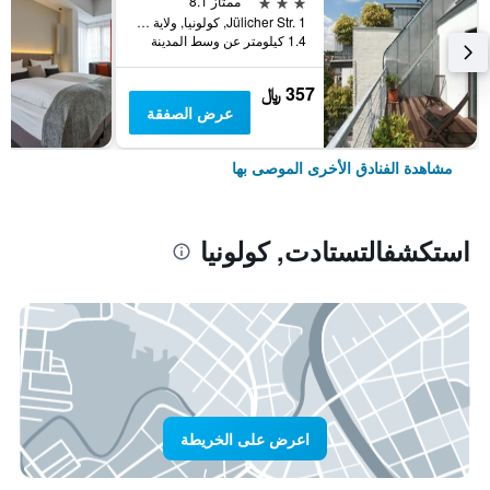
3 نجوم
ممتاز 8.1
Jülicher Str. 1, كولونيا, ولاية شمال الراين وستفاليا, ألمانيا
1.4 كيلومتر عن وسط المدينة
357 ﷼
عرض الصفقة
مشاهدة الفنادق الأخرى الموصى بها
استكشفالتستادت, كولونيا
اعرض على الخريطة