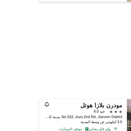
مودرن بلازا هوتل
3 نجوم
جيد 6.0
No.332, Jiuru 2nd Rd., Sanmin District, مدينة كاوهسيونغ, تايوان
3.0 كيلومتر عن وسط المدينة
واي فاي مجاني
موقف السيارات