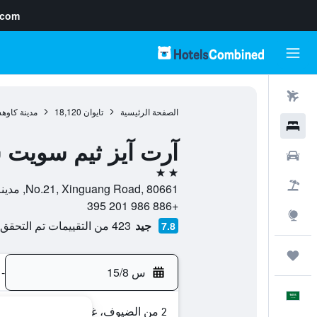
.com
رحلات طيران
الصفحة الرئيسية
تايوان
18,120
مدينة كاوه
فنادق
آرت آيز ثيم سويت 
سيارات
2 نجمتين
حزم العروض
No.21, Xinguang Road, 80661, مدينة كاوهسيونغ, Kaohsiung, تايوان
+886 986 201 395
استكشاف
جيد
423 من التقييمات تم التحقق منها
7.8
رحلات
س 15/8
-
العَرَبِيَّة
2 من الضيوف، غرفة واحدة