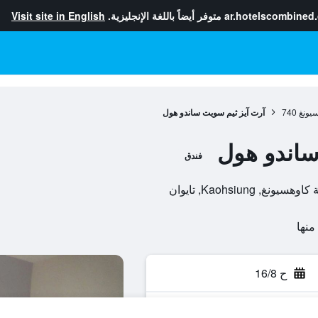
ar.hotelscombined
متوفر أيضاً باللغة الإنجليزية.
Visit site in English
سيونغ
740
آرت آيز ثيم سويت ساندو هول
ساندو هول
فندق
ح 16/8