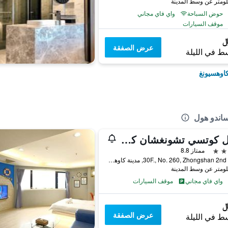
حوض السباحة
واي فاي مجاني
موقف السيارات
عرض الصفقة
ط في الليلة
كاوهسيونغ
ساندو هول
هوتل كوتسي تشونغشان كاوسيونغ
ممتاز 8.8
30F., No. 260, Zhongshan 2nd Road, مدينة كاوهسيونغ, تايوان
واي فاي مجاني
موقف السيارات
عرض الصفقة
ط في الليلة