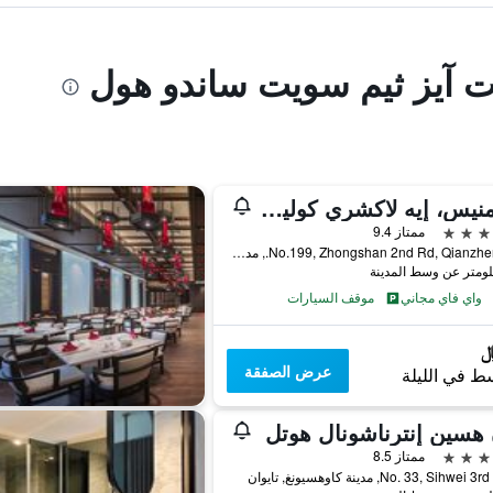
رت آيز ثيم سويت ساندو هول
ذا أمنيس، إيه لاكشري كوليكشن هوتل، كاوهسيونج
ممتاز 9.4
No.199, Zhongshan 2nd Rd, Qianzhen Dist., مدينة كاوهسيونغ, تايوان
واي فاي مجاني
موقف السيارات
عرض الصفقة
ط في الليلة
هسين إنترناشونال هوتل
ممتاز 8.5
No. 33, Sihw, مدينة كاوهسيونغ, تايوان