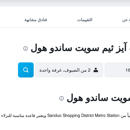
 عن
التقييمات
فنادق مشابهة
يز ثيم سويت ساندو هول
2 من الضيوف، غرفة واحدة
سويت ساندو هول
يقع الفندق على بعد مجرد خمس دقائق مشياً من  Metro Station