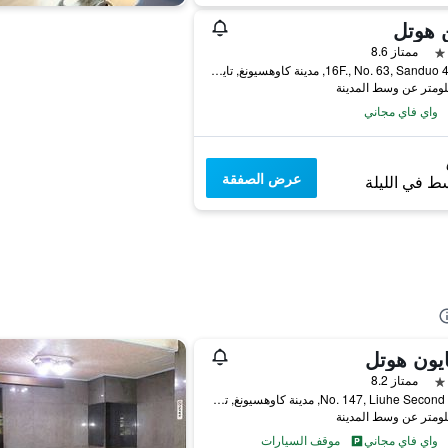
 هوتل
ممتاز 8.6
16F., No. 63, Sanduo 4th Rd, مدينة كاوهسيونغ, تايوان
واي فاي مجاني
عرض الصفقة
ط في الليلة
يون هوتل
ممتاز 8.2
No. 147, Liuhe Second Road, مدينة كاوهسيونغ, تايوان
واي فاي مجاني
موقف السيارات