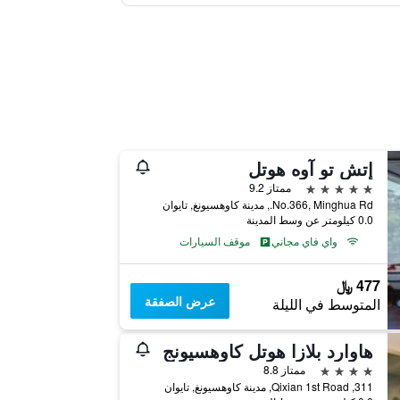
إتش تو آوه هوتل
5 نجوم
ممتاز 9.2
No.366, Minghua Rd., مدينة كاوهسيونغ, تايوان
0.0 كيلومتر عن وسط المدينة
واي فاي مجاني
موقف السيارات
477 ﷼
عرض الصفقة
المتوسط في الليلة
هاوارد بلازا هوتل كاوهسيونج
4 نجوم
ممتاز 8.8
311, Qixian 1st Road, مدينة كاوهسيونغ, تايوان