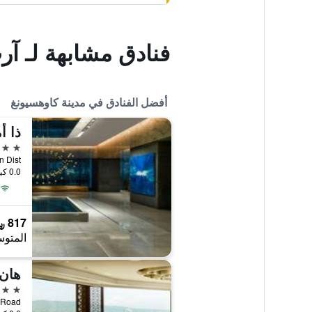
فنادق مشابهة لـ آ
أفضل الفنادق في مدينة كاوهسيونغ
5 نجوم
0.0 كيلومتر عن وسط المدينة
817 ﷼
المتوس
هان 
5 نجوم
ei 3rd Road