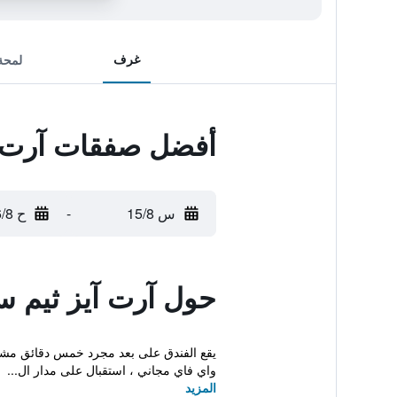
غرف
لمحة
أفضل صفقات آرت آ
س 15/8
-
ح 16/8
حول آرت آيز ثيم 
واي فاي مجاني ، استقبال على مدار ال...
المزيد