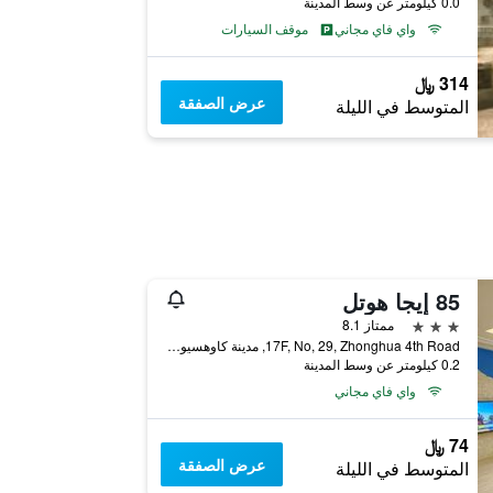
0.0 كيلومتر عن وسط المدينة
واي فاي مجاني
موقف السيارات
314 ﷼
عرض الصفقة
المتوسط في الليلة
85 إيجا هوتل
3 نجوم
ممتاز 8.1
17F, No, 29, Zhonghua 4th Road, مدينة كاوهسيونغ, تايوان
0.2 كيلومتر عن وسط المدينة
واي فاي مجاني
74 ﷼
عرض الصفقة
المتوسط في الليلة