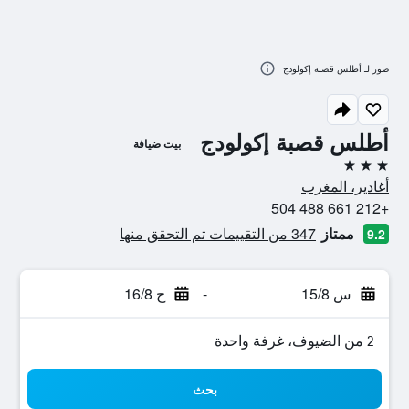
صور لـ أطلس قصبة إكولودج
أطلس قصبة إكولودج
بيت ضيافة
3 نجوم
أغادير، المغرب
+212 661 488 504
ممتاز
347 من التقييمات تم التحقق منها
9.2
س 15/8
-
ح 16/8
2 من الضيوف، غرفة واحدة
بحث