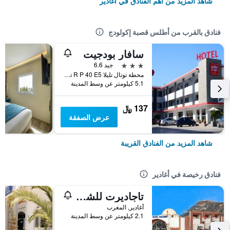
شاهد المزيد من أهم الفنادق في أغادير
فنادق بالقرب من أطلس قصبة إكولودج
سافار بودجيت
3 نجوم
جيد 6.6
محطة توتال تليلا R P 40 E5 تاسيلا - الدشيرة الجهادية, أغادير, المغرب
5.1 كيلومتر عن وسط المدينة
137 ﷼
عرض الصفقة
شاهد المزيد من الفنادق القريبة
فنادق رخيصة في أغادير
تاجاديرت للشقق الفندقية
أغادير, المغرب
2.1 كيلومتر عن وسط المدينة