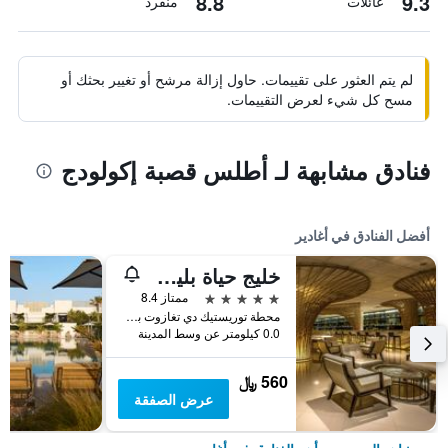
8.8
9.3
عائلات
منفرد
لم يتم العثور على تقييمات. حاول إزالة مرشح أو تغيير بحثك أو
مسح كل شيء لعرض التقييمات.
فنادق مشابهة لـ أطلس قصبة إكولودج
أفضل الفنادق في أغادير
خليج حياة بليس تاغازوت
5 نجوم
ممتاز 8.4
محطة توريستيك دي تغازوت باي كم 17 طريق الصويرة, أغادير, المغرب
0.0 كيلومتر عن وسط المدينة
560 ﷼
عرض الصفقة