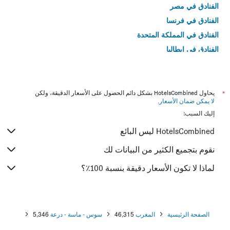
الفنادق في مصر
الفنادق في فرنسا
الفنادق في المملكة المتحدة
الفنادق في إيطاليا
الفنادق في تايلاند
*
يحاول HotelsCombined بشكل دائم الحصول على الأسعار الدقيقة، ولكن
لا يمكن ضمان الأسعار
.
إليك السبب:
HotelsCombined ليس البائع
نقوم بتجميع الكثير من البيانات لك
لماذا لا تكون الأسعار دقيقة بنسبة 100٪؟
الصفحة الرئيسية
المغرب
46,315
سوس - ماسة - درعة
5,346