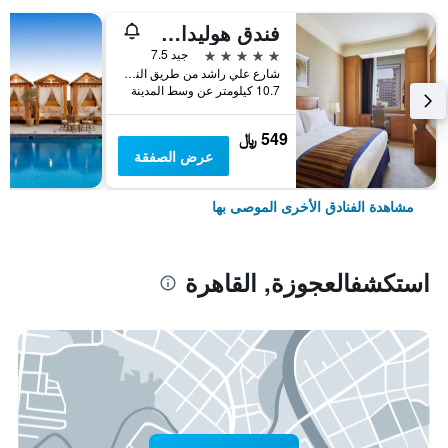
فندق هوليداي إن سيتي ستارز، أحد الفنادق من مجموعة فنادق إنتركونتيننتال
5 نجوم
جيد 7.5
شارع علي راشد من طريق النصر, القاهرة, مصر
10.7 كيلومتر عن وسط المدينة
549 ﷼
عرض الصفقة
مشاهدة الفنادق الأخرى الموصى بها
استكشفالعجوزة, القاهرة