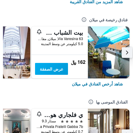
شاهد المزيد من الفنادق القريبة
فنادق رخيصة في ميلان
بيت الشباب ستار
Via Varesina 63, ميلان, مقاطعة ميلانو, إيطاليا
5.0 كيلومتر عن وسط المدينة
162 ﷼
عرض الصفقة
شاهد أرخص الفنادق في ميلان
الفنادق الموصى بها
ي فلجاري هوتل ميلانو
5 نجوم
ممتاز 9.3
Via Privata Fratelli Gabba 7b, ميلان, مقاطعة ميلانو, إيطاليا
0.7 كيلومتر عن وسط المدينة