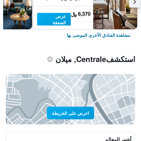
6,370 ﷼
عرض
الصفقة
مشاهدة الفنادق الأخرى الموصى بها
استكشفCentrale, ميلان
اعرض على الخريطة
أشهر المعالم