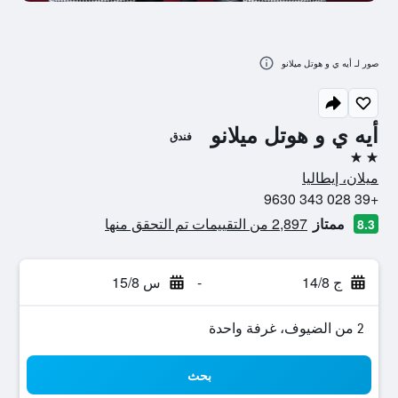
صور لـ أيه ي و هوتل ميلانو
أيه ي و هوتل ميلانو
فندق
2 نجمتين
ميلان، إيطاليا
+39 028 343 9630
ممتاز
2,897 من التقييمات تم التحقق منها
8.3
ج 14/8
-
س 15/8
2 من الضيوف، غرفة واحدة
بحث