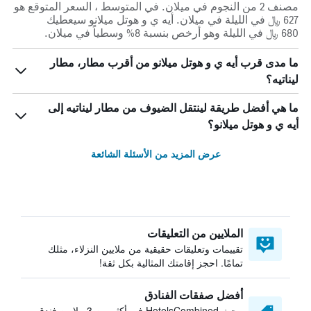
مصنف 2 من النجوم في ميلان. في المتوسط ، السعر المتوقع هو
627 ﷼ في الليلة في ميلان. أيه ي و هوتل ميلانو سيعطيك
680 ﷼ في الليلة وهو أرخص بنسبة 8% وسطياً في ميلان.
ما مدى قرب أيه ي و هوتل ميلانو من أقرب مطار، مطار
ليناتيه؟
ما هي أفضل طريقة لينتقل الضيوف من مطار ليناتيه إلى
أيه ي و هوتل ميلانو؟
عرض المزيد من الأسئلة الشائعة
الملايين من التعليقات
تقييمات وتعليقات حقيقية من ملايين النزلاء، مثلك
تمامًا. احجز إقامتك المثالية بكل ثقة!
أفضل صفقات الفنادق
يبحث HotelsCombined في أكثر من 3 ملايين فندق