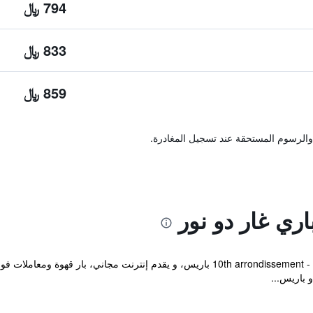
794 ﷼
833 ﷼
859 ﷼
والرسوم المستحقة عند تسجيل المغادرة.
ري غار دو نور
يقع هذا الفندق المتطور في 10th arrondissement - Gare du Nord باريس، و يقدم إنتر
 باريس...