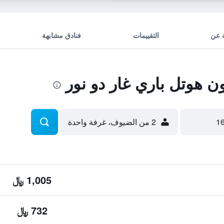
 عن
التقييمات
فنادق مشابهة
 هوتل باري غار دو نور
2 من الضيوف، غرفة واحدة
1,005 ﷼
732 ﷼