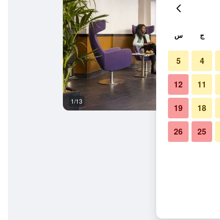
ج
س
5
4
12
11
1/13
آخر
19
18
26
25