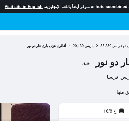
ar.hotelscombined
متوفر أيضاً باللغة الإنجليزية.
Visit site in English
ل دو فرانس
38,230
باريس
20,139
أفالون هوتل باري غار دو نور
ر دو نور
فندق
ح 16/8