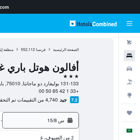
.com
رحلات طيران
الصفحة الرئيسية
فرنسا
552,112
منطقة إي
فنادق
أفالون هوتل باري غا
سيارات
3 نجوم
حزم العروض
131-133 بوليفارد دو ماجانتا, 75010, باريس, فرنسا
+33 1 42 85 50 00
استكشاف
جيد
4,740 من التقييمات تم التحقق منها
7.2
رحلات
س 15/8
-
العَرَبِيَّة
2 من الضيوف، غرفة واحدة